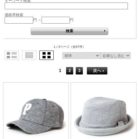
キーワード検索
価格帯検索
円 ～
円
1 / 3ページ
（全67件）
1
2
3
次へ