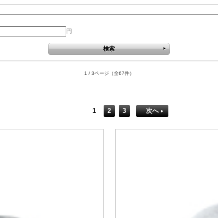
円
1 / 3ページ
（全67件）
1
2
3
次へ