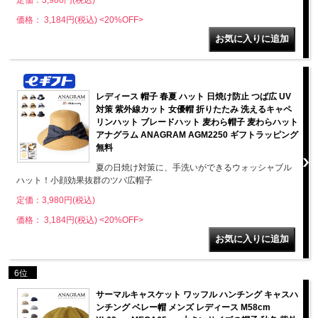
価格： 3,184円(税込)
<20%OFF>
レディース 帽子 春夏 ハット 日焼け防止 つば広 UV
対策 紫外線カット 女優帽 折りたたみ 洗えるキャペ
リンハット ブレードハット 麦わら帽子 麦わらハット
アナグラム ANAGRAM AGM2250 ギフトラッピング
無料
夏の日焼け対策に、手洗いができるウォッシャブル
ハット！小顔効果抜群のツバ広帽子
定価：3,980円(税込)
価格： 3,184円(税込)
<20%OFF>
6位
サーマルキャスケット ワッフル ハンチング キャスハ
ンチング ベレー帽 メンズ レディース M58cm