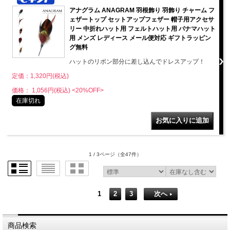
アナグラム ANAGRAM 羽根飾り 羽飾り チャーム フ
ェザートップ セットアップフェザー 帽子用アクセサ
リー 中折れハット用 フェルトハット用 パナマハット
用 メンズ レディース メール便対応 ギフトラッピン
グ無料
ハットのリボン部分に差し込んでドレスアップ！
定価：1,320円(税込)
価格： 1,056円(税込)
<20%OFF>
在庫切れ
1 / 3ページ
（全47件）
1
2
3
次へ
商品検索