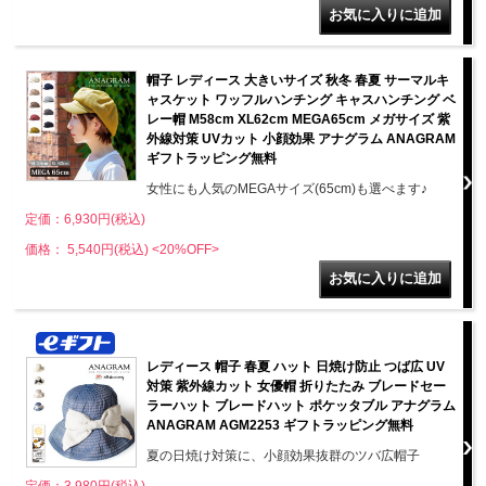
帽子 レディース 大きいサイズ 秋冬 春夏 サーマルキ
ャスケット ワッフルハンチング キャスハンチング ベ
レー帽 M58cm XL62cm MEGA65cm メガサイズ 紫
外線対策 UVカット 小顔効果 アナグラム ANAGRAM
ギフトラッピング無料
女性にも人気のMEGAサイズ(65cm)も選べます♪
定価：6,930円(税込)
価格： 5,540円(税込)
<20%OFF>
レディース 帽子 春夏 ハット 日焼け防止 つば広 UV
対策 紫外線カット 女優帽 折りたたみ ブレードセー
ラーハット ブレードハット ポケッタブル アナグラム
ANAGRAM AGM2253 ギフトラッピング無料
夏の日焼け対策に、小顔効果抜群のツバ広帽子
定価：3,980円(税込)