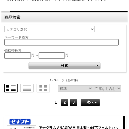
商品検索
キーワード検索
価格帯検索
円 ～
円
1 / 3ページ
（全47件）
1
2
3
次へ
アナグラム ANAGRAM 日本製 つば広フェルトハッ