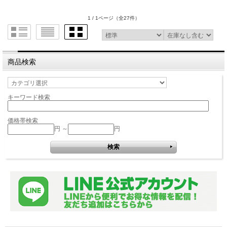
1 / 1ページ
（全27件）
商品検索
キーワード検索
価格帯検索
円 ～
円