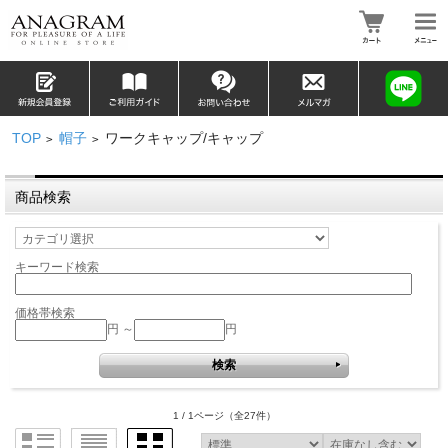
TOP
帽子
ワークキャップ/キャップ
>
>
商品検索
キーワード検索
価格帯検索
円 ～
円
1 / 1ページ
（全27件）