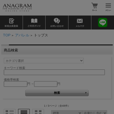
TOP
アパレル
トップス
>
>
商品検索
キーワード検索
価格帯検索
円 ～
円
1 / 3ページ
（全48件）