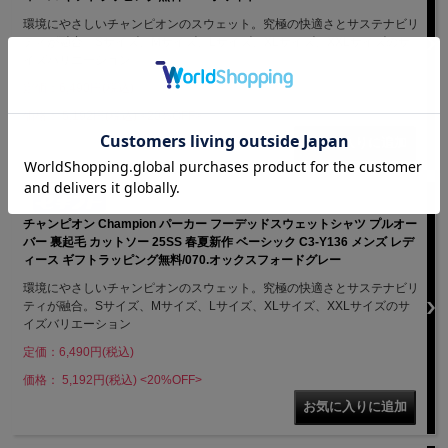
環境にやさしいチャンピオンのスウェット。究極の快適さとサステナビリ
ティが融合。Sサイズ、Mサイズ、Lサイズ、XLサイズ、XXLサイズのサ
イズバリエーション
定価：6,490円(税込)
価格： 5,192円(税込)
<20%OFF>
チャンピオン Champion パーカー フーデッドスウェットシャツ プルオー
バー 裏起毛 カットソー 25SS 春夏新作 ベーシック C3-Y136 メンズ レデ
ィース ギフトラッピング無料/070.オックスフォードグレー
環境にやさしいチャンピオンのスウェット。究極の快適さとサステナビリ
ティが融合。Sサイズ、Mサイズ、Lサイズ、XLサイズ、XXLサイズのサ
イズバリエーション
定価：6,490円(税込)
価格： 5,192円(税込)
<20%OFF>