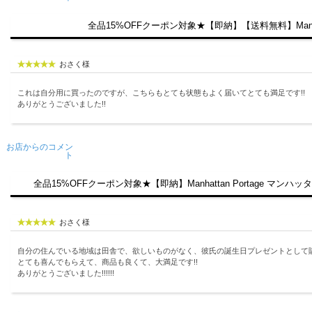
全品15%OFFクーポン対象★【即納】【送料無料】Manhatta
おさく様
これは自分用に買ったのですが、こちらもとても状態もよく届いてとても満足です!!
ありがとうございました!!
お店からのコメン
ト
全品15%OFFクーポン対象★【即納】Manhattan Portage マンハ
おさく様
自分の住んでいる地域は田舎で、欲しいものがなく、彼氏の誕生日プレゼントとして購
とても喜んでもらえて、商品も良くて、大満足です!!
ありがとうございました!!!!!!