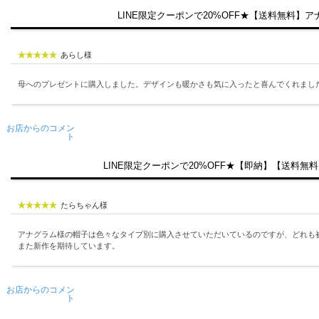
LINE限定クーポンで20%OFF★【送料無料】ア
あらし様
母へのプレゼントに購入しました。デザインも暖かさも気に入ったと喜んでくれました
お店からのコメン
ト
LINE限定クーポンで20%OFF★【即納】【送料無
たらちゃん様
アナグラム様の帽子は色々なタイプ別に購入させていただいているのですが、どれも
また新作を期待しています。
お店からのコメン
ト