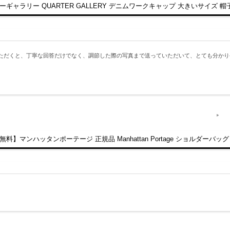
リー QUARTER GALLERY デニムワークキャップ 大きいサイズ 帽子 F[5
いただくと、丁寧な回答だけでなく、調節した際の写真まで送っていただいて、とても分か
マンハッタンポーテージ 正規品 Manhattan Portage ショルダーバッグ 斜め