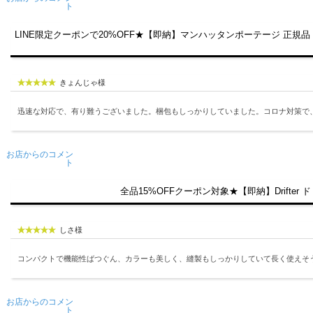
ト
LINE限定クーポンで20%OFF★【即納】マンハッタンポーテージ 正規品 Manhat
きょんじゃ様
迅速な対応で、有り難うございました。梱包もしっかりしていました。コロナ対策で
お店からのコメン
ト
全品15%OFFクーポン対象★【即納】Drifter
しさ様
コンパクトで機能性ばつぐん、カラーも美しく、縫製もしっかりしていて長く使えそ
お店からのコメン
ト