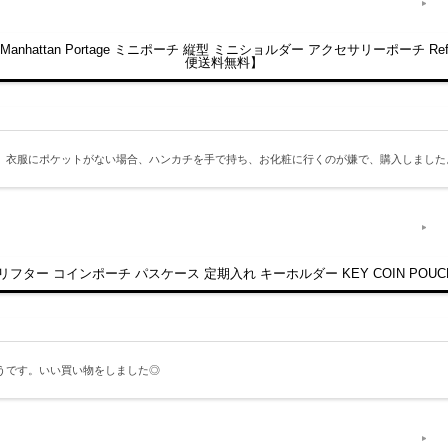
tan Portage ミニポーチ 縦型 ミニショルダー アクセサリーポーチ Reflecti
便送料無料】
、衣服にポケットがない場合、ハンカチを手で持ち、お化粧に行くのが嫌で、購入しました
 ドリフター コインポーチ パスケース 定期入れ キーホルダー KEY COIN POU
うです。いい買い物をしました◎