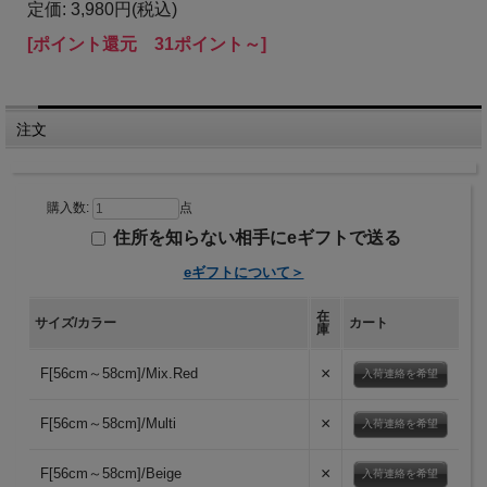
定価: 3,980円(税込)
[ポイント還元 31ポイント～]
注文
購入数:
点
住所を知らない相手にeギフトで送る
eギフトについて＞
在
サイズ/カラー
カート
庫
×
F[56cm～58cm]/Mix.Red
入荷連絡を希望
×
F[56cm～58cm]/Multi
入荷連絡を希望
×
F[56cm～58cm]/Beige
入荷連絡を希望