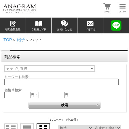
TOP
帽子
ハット
>
>
商品検索
キーワード検索
価格帯検索
円 ～
円
1 / 1ページ
（全29件）