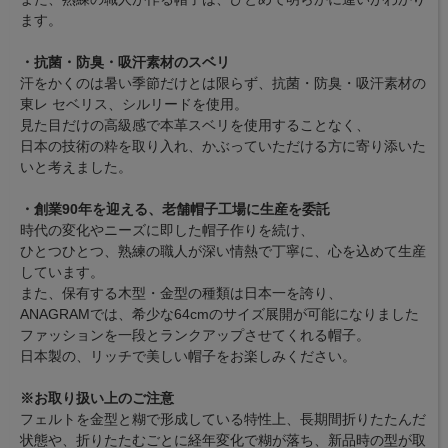
ます。
・抗菌・防臭・吸汗素材のスベリ
汗をかくのは暑い季節だけとは限らず、抗菌・防臭・吸汗素材の
東レ セベリス、シルリードを使用。
見た目だけの高級感で本革スベリを使用することなく、
日本の技術の粋を取り入れ、かぶっていただける方に寄り添いた
いと考えました。
・創業90年を迎える、老舗帽子工場に生産を委託
時代の変化やニーズに即した帽子作りを続け、
ひとつひとつ、熟練の職人が深い情熱で丁寧に、心を込めて生産
しています。
また、保有する木型・金型の種類は日本一を誇り、
ANAGRAMでは、希少な64cmのサイズ展開が可能になりました
ファッションを一段とランクアップさせてくれる帽子。
日本製の、リッチで美しい帽子をお楽しみください。
※お取り扱い上のご注意
フェルトを金型と糊で形成している特性上、長期間折りたたんだ
状態や、折りたたむごとに経年変化で糊が落ち、新品時の型が取