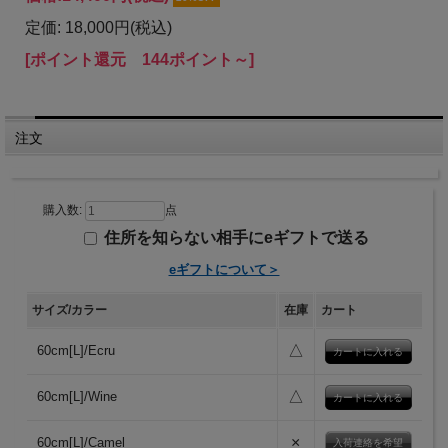
定価: 18,000円(税込)
[ポイント還元 144ポイント～]
注文
購入数:
点
住所を知らない相手にeギフトで送る
eギフトについて＞
サイズ/カラー
在庫
カート
△
60cm[L]/Ecru
△
60cm[L]/Wine
×
60cm[L]/Camel
入荷連絡を希望