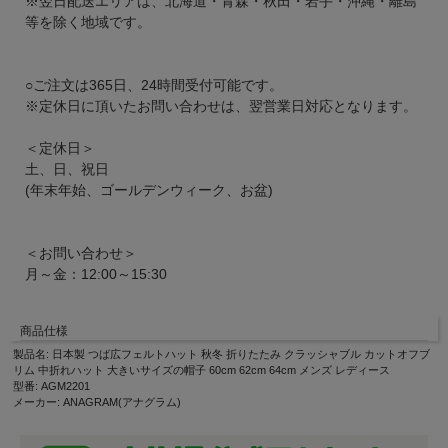
※翌日配送エリアは、北海道・青森・秋田・岩手・沖縄・離島
等を除く地域です。
○ご注文は365日、24時間受付可能です。
※定休日に頂いたお問い合わせは、翌営業日対応となります。
＜定休日＞
土、日、祝日
(年末年始、ゴールデンウィーク、お盆)
＜お問い合わせ＞
月～金：12:00～15:30
商品仕様
製品名: 日本製 つば広フェルトハット 秋冬 折りたたみ クラッシャブル カットオフブ
リム 中折れハット 大きいサイズの帽子 60cm 62cm 64cm メンズ レディース
型番: AGM2201
メーカー: ANAGRAM(アナグラム)