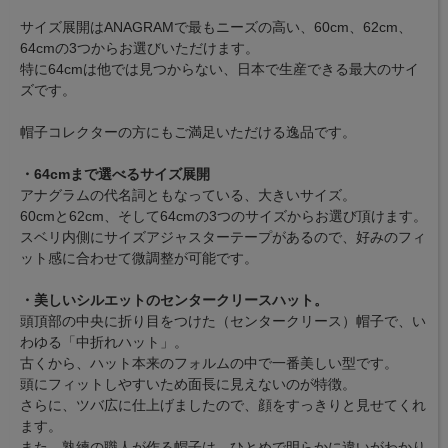
サイズ展開はANAGRAMで最もニーズの高い、60cm、62cm、
64cmの3つからお選びいただけます。
特に64cmは他では見つからない、日本で生産できる最大のサイ
ズです。
帽子コレクターの方にもご満足いただける逸品です。
・64cmまで選べるサイズ展開
アナグラムの代名詞ともなっている、大きいサイズ。
60cmと62cm、そして64cmの3つのサイズからお選び頂けます。
スベリ内側にサイズアジャスターテープがあるので、好みのフィ
ット感に合わせて微調整が可能です。
・美しいシルエットのセンタークリースハット。
頭頂部の中央に折り目をつけた（センタークリース）帽子で、い
わゆる「中折れハット」。
古くから、ハット本来のフォルムの中で一番美しい型です。
頭にフィットしやすいため面長に見えないのが特徴。
さらに、ツバ広に仕上げましたので、顔をすっきりと見せてくれ
ます。
また、熟練の職人が作る帽子は、ひとめで明らかに違いがわかり