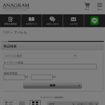
TOP
アパレル
>
商品検索
キーワード検索
価格帯検索
円 ～
円
1 / 2ページ
（全56件）