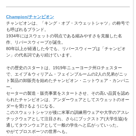
Champion/チャンピオン
チャンピオンは、「キング・オブ・スウェットシャツ」の称号で
も呼ばれるブランド。
1934年にはスウェットの弱点である縮みやすさを克服した名
作、リバースウィーブが誕生。
80年以上が経過した今でも、リバースウィーブは「チャンピオ
ン」の代名詞であり続けています。
その歴史のスタートは、1919年ニューヨーク州ロチェスター
で、エイプ＆ウィリアム・フェインブルームの2人の兄弟がニッ
ト製品の卸販売を始めたチャンピオン・ニットウェア・カンパニ
ー。
セーターの製造・販売事業をスタートさせ、その高い品質を認め
られたチャンピオンは、アンダーウェアとしてスウェットのオー
ダーを受けるようになる。
このスウェットシャツが後に米軍の訓練用ウェアや大学のアスレ
チックウェアとして注目され、さらにブックストア(大学生協)を
通してタウンウェアとして一般の学生へと広がっていった。
やがてプロスポーツの世界へも。