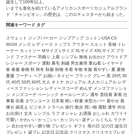
誕生して100年以上。
いまでも進化を続けているアメリカンスポーツカジュアルブラン
ド「チャンピオン」の歴史は、このロチェスターから始まった。
関連キーワード タグ
スウェット ジップパーカー ジップアップ コットンUSA C3-
W104 メンズ レディース トップス アウター スエット 長袖 トレ
ーナー カットソー Mサイズ Lサイズ XLサイズ XXLサイズ ブラ
ンド ファスナー 羽織り 上着 シンプル 無地 お出かけ アウトドア
レジャー スポーツ 運動 裏毛 刺繍 男女兼用 重ね着 レイヤード
春 春服 春物 秋 秋冬 秋服 秋物 冬着 冬物 冬服 着やすい 夏 夏物
夏服 フーディ ペア お揃い ネイビー ブラック グレー 黒 20代 30
代 40代 50代 60代 大人 オトナ カジュアル 大人カジュアル レデ
ィースファッション レディースコーデ めんず メンズファッショ
ン メンズコーデ ベーシック オールシーズン 通年 普段着 家着 仕
事着 街着 タウンユース 日常着 軽い 軽量 体型カバー 着やせ 着
痩せ 細見え ビジネス トラベル 旅行 散歩 買い物 通勤 通学 外出
お出掛け 丈夫 シンプル ラフ オシャレ お洒落 おしゃれ カワイイ
可愛い かわいい かっこいい カッコいい 楽チン らくちん ラクチ
ン 合わせやすい 贈り物 プレゼント ギフト 母の日 父の日 誕生日
プレゼント 誕プレ 記念日 記念品 クリスマス クリスマスプレゼ