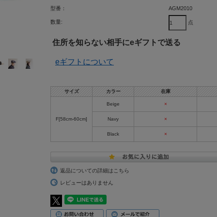
型番：
AGM2010
数量:
点
住所を知らない相手にeギフトで送る
eギフトについて
サイズ
カラー
在庫
Beige
×
F[58cm-60cm]
Navy
×
Black
×
返品についての詳細はこちら
レビューはありません