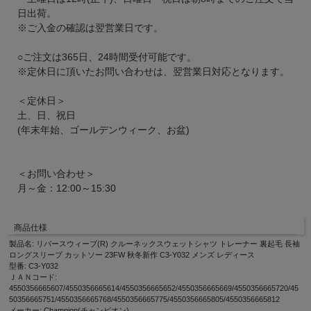
日出荷。
※ご入金の確認は翌営業日です。
○ご注文は365日、24時間受付可能です。
※定休日に頂いたお問い合わせは、翌営業日対応となります。
＜定休日＞
土、日、祝日
(年末年始、ゴールデンウィーク、お盆)
＜お問い合わせ＞
月～金：12:00～15:30
商品仕様
製品名: リバースウィーブ(R) クルーネックスウェットシャツ トレーナー 裏起毛 長袖
ロングスリーブ カットソー 23FW 秋冬新作 C3-Y032 メンズ レディース
型番: C3-Y032
ＪＡＮコード:
4550356665607/4550356665614/4550356665652/4550356665669/4550356665720/45
50356665751/4550356665768/4550356665775/4550356665805/4550356665812
メーカー: Champion(チャンピオン)