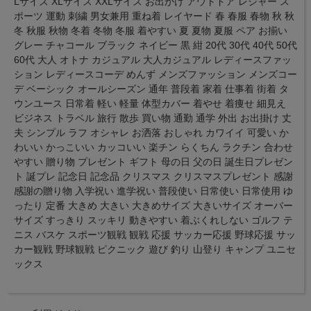
Lサイズ XLサイズ XXLサイズ お出かけ アウトドア レジャー ス
ポーツ 運動 刺繍 男女兼用 重ね着 レイヤード 春 春服 春物 秋 秋
冬 秋服 秋物 冬着 冬物 冬服 着やすい 夏 夏物 夏服 ペア お揃い
グレー チャコール ブラック ネイビー 黒 紺 20代 30代 40代 50代
60代 大人 オトナ カジュアル 大人カジュアル レディースファッ
ション レディースコーデ めんず メンズファッション メンズコー
デ ベーシック オールシーズン 通年 普段着 家着 仕事着 街着 タ
ウンユース 日常着 軽い 軽量 体型カバー 着やせ 着痩せ 細見え
ビジネス トラベル 旅行 散歩 買い物 通勤 通学 外出 お出掛け 丈
夫 シンプル ラフ オシャレ お洒落 おしゃれ カワイイ 可愛い か
わいい かっこいい カッコいい 楽チン らくちん ラクチン 合わせ
やすい 贈り物 プレゼント ギフト 母の日 父の日 誕生日プレゼン
ト 誕プレ 記念日 記念品 クリスマス クリスマスプレゼント 感謝
感謝の贈り物 入学祝い 進学祝い 普段使い 日常使い 日常使用 ゆ
ったり 定番 大きめ 大きい 大きめサイズ 大きいサイズ オーバー
サイズ すっきり スッキリ 動きやすい 着ぶくれしない ゴルフ テ
ニス バスケ スポーツ観戦 観戦 応援 サッカー応援 野球応援 サッ
カー観戦 野球観戦 ピクニック 遊び 釣り 山登り キャンプ ユニセ
ックス