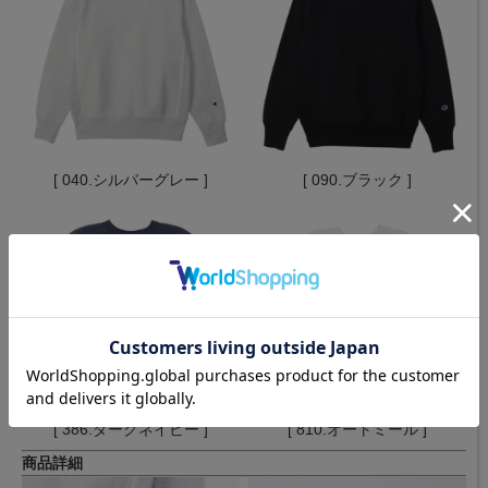
[ 040.シルバーグレー ]
[ 090.ブラック ]
[ 386.ダークネイビー ]
[ 810.オートミール ]
商品詳細