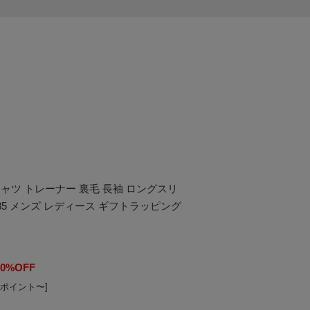
シャツ トレーナー 裏毛 長袖 ロングスリ
Y035 メンズ レディース ギフトラッピング
20%OFF
3ポイント〜]