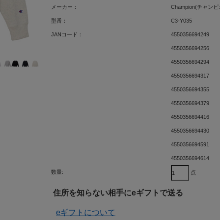
メーカー：
Champion(チャンピ
型番：
C3-Y035
JANコード：
4550356694249
4550356694256
4550356694294
4550356694317
4550356694355
4550356694379
4550356694416
4550356694430
4550356694591
4550356694614
数量:
点
住所を知らない相手にeギフトで送る
eギフトについて