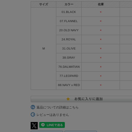
サイズ
カラー
在庫
01.BLACK
×
07.FLANNEL
×
20.OLD NAVY
×
24.ROYAL
×
M
31.OLIVE
×
38.GRAY
×
76.DALMATIAN
×
77.LEOPARD
×
88.NAVY x RED
×
返品についての詳細はこちら
レビューはありません