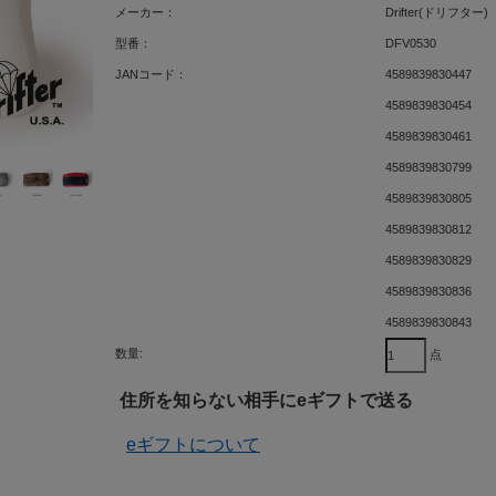
メーカー：
Drifter(ドリフター)
型番：
DFV0530
JANコード：
4589839830447
4589839830454
4589839830461
4589839830799
4589839830805
4589839830812
4589839830829
4589839830836
4589839830843
数量:
点
住所を知らない相手にeギフトで送る
eギフトについて