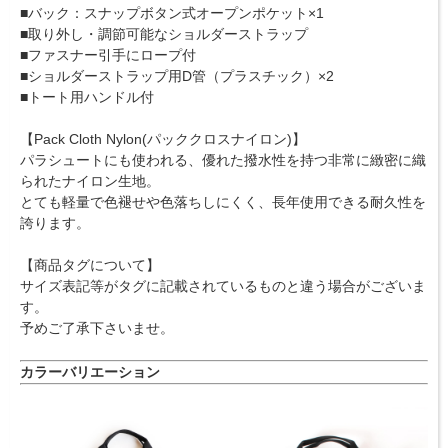
■バック：スナップボタン式オープンポケット×1
■取り外し・調節可能なショルダーストラップ
■ファスナー引手にロープ付
■ショルダーストラップ用D管（プラスチック）×2
■トート用ハンドル付
【Pack Cloth Nylon(パッククロスナイロン)】
パラシュートにも使われる、優れた撥水性を持つ非常に緻密に織
られたナイロン生地。
とても軽量で色褪せや色落ちしにくく、長年使用できる耐久性を
誇ります。
【商品タグについて】
サイズ表記等がタグに記載されているものと違う場合がございま
す。
予めご了承下さいませ。
カラーバリエーション