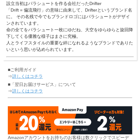
設立当初はパラシュートを作る会社だったDrifter
「Drift = 偏流飛行」の意味に由来して、Drifterというブランド名
に。 その名残で今でもブランドロゴにはパラシュートがデザイ
ンされています。
命の全てをパラシュート一枚にゆだね、大空をゆらゆらと旋回降
下してくる優雅な様子はまさに究極。
人とライフスタイルの重要な絆になれるようなブランドでありた
いという思いが込められています。
■ご利用ガイド
⇒
詳しくはコチラ
■「翌日お届けサービス」について
⇒
詳しくはコチラ
Amazonアカウントをお持ちのお客様は数クリックでスピーデ