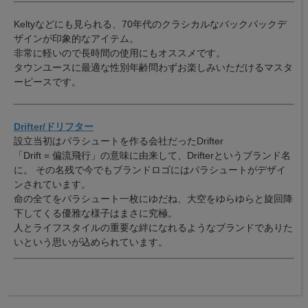
Keltyなどにも見られる、70年代のクラシカルなバックパックデ
ザインが印象的なアイテム。
非常に軽いので長時間の使用にもオススメです。
タウンユースに最適な性別年齢問わずお楽しみいただけるマスタ
ーピースです。
Drifter/ドリフター
設立当初はパラシュートを作る会社だったDrifter
「Drift = 偏流飛行」の意味に由来して、Drifterというブランド名
に。 その名残で今でもブランドロゴにはパラシュートがデザイ
ンされています。
命の全てをパラシュート一枚にゆだね、大空をゆらゆらと旋回降
下してくる優雅な様子はまさに究極。
人とライフスタイルの重要な絆になれるようなブランドでありた
いという思いが込められています。