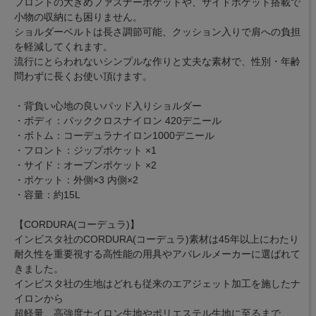
フロントの大きめファスナーポケットや、サイドポケット搭載で
小物の収納にも困りません。
ショルダーベルトは長さ調節可能、クッション入りで肩への負担
を軽減してくれます。
流行にとらわれないシンプルな作りと丈夫な素材で、性別・年齢
問わずに長くお使い頂けます。
・背負い心地の良いパッド入りショルダー
・ボディ：パッククロスナイロン 420デニール
・ボトム：コーデュラナイロン1000デニール
・フロント：ジップポケット ×1
・サイド：オープンポケット ×2
・ポケット：外側×3 内側×2
・容量：約15L
【CORDURA(コーデュラ)】
インビスタ社のCORDURA(コーデュラ)素材は45年以上にわたり
耐久性を重要視する高性能の用具やアパレルメーカーに選ばれて
きました。
インビスタ社の生地はどれも従来のエアジェット加工を施したナ
イロンから
超軽量、高強度ナイロン生地やポリエステル生地に至るまで