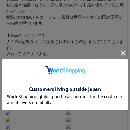
耐久性と性能の面での同様な製品のなかでも最も優れていると考
えられています。
実際にCORDURA(コーデュラ)素材は世界中の多くの国の軍隊か
ら信頼を得ています。
【商品タグについて】
サイズ表記等がタグに記載されているものと違う場合がございま
す。
予めご了承下さいませ。
カラーバリエーション
[ 01.BLACK ]
[ 38.GRAY ]
商品詳細
[ パラシュートがアイコンの
Drifter ]