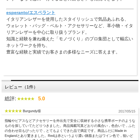
esperanto/エスペラント
イタリアンレザーを使用したスタイリッシュで気品あふれる、
ウォレット・バッグ・ベルト・アクセサリーなど、革小物・イタ
リアンレザーを中心に取り扱うブランド。
知識と経験を兼ね備えた「モノづくり」のプロ集団として幅広い
ネットワークを持ち、
豊富な経験と実績でお客さまの多様なニーズに答えます。
レビュー（1件）
総評:
5.0
Burgundy様
2017/05/15
指輪やピアスなどアクセサリーを外出先で安全に収納する小さな携帯ポーチのような
ものを探していてたどりつきました。商品掲載写真どおりの風合い，色合いで，ふた
の合わせ目もぴったりで，とてもよくできた品で満足です。商品ふだにMade in
Englandとあり驚きました。Redは赤というより濃い臙脂またはワイン色で，狙いど