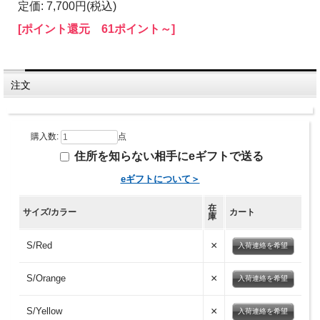
定価: 7,700円(税込)
[ポイント還元 61ポイント～]
注文
購入数:
点
住所を知らない相手にeギフトで送る
eギフトについて＞
在
サイズ/カラー
カート
庫
×
S/Red
入荷連絡を希望
×
S/Orange
入荷連絡を希望
×
S/Yellow
入荷連絡を希望