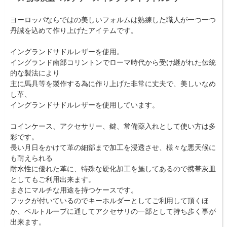
ヨーロッパならではの美しいフォルムは熟練した職人が一つ一つ
丹誠を込めて作り上げたアイテムです。
イングランドサドルレザーを使用。
イングランド南部コリントンでローマ時代から受け継がれた伝統
的な製法により
主に馬具等を製作する為に作り上げた非常に丈夫で、美しいなめ
し革、
イングランドサドルレザーを使用しています。
コインケース、アクセサリー、鍵、常備薬入れとして使い方は多
彩です。
長い月日をかけて革の細部まで加工を浸透させ、様々な悪天候に
も耐えられる
耐水性に優れた革に、特殊な硬化加工を施してあるので携帯灰皿
としてもご利用出来ます。
まさにマルチな用途を持つケースです。
フックが付いているのでキーホルダーとしてご利用して頂くほ
か、ベルトループに通してアクセサリの一部として持ち歩く事が
出来ます。