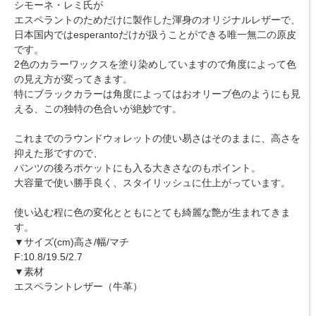
シモーネ・レミ氏が
エスペラントのためだけに製作した渾身のオリジナルレザーで、
日本国内ではesperantoだけが扱うことができる唯一無二の原皮
です。
2色のカラーワックスを塗り染めしていますので角度によって色
の見え方が変ってきます。
特にブラックカラーは角度によってはおオリーブ色のようにも見
える、この独特の色合いが絶妙です。
これまでのラウンドウォレットの使い易さはそのままに、高さを
抑えた形ですので、
パンツの後ろポケットにも入る大きさなのもポイント。
大容量で使い勝手良く、スタイリッシュに仕上がっています。
使い込む程に色の変化とともにとても綺麗な艶が生まれてきま
す。
▼サイズ(cm)高さ/幅/マチ
F:10.8/19.5/2.7
▼素材
エスペラントレザー（牛革）