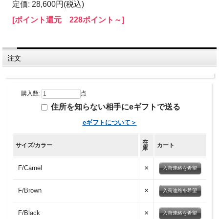
定価: 28,600円(税込)
[ポイント還元 228ポイント～]
注文
購入数:
点
住所を知らない相手にeギフトで送る
eギフトについて＞
在
サイズ/カラー
カート
庫
×
F/Camel
入荷連絡を希望
×
F/Brown
入荷連絡を希望
×
F/Black
入荷連絡を希望