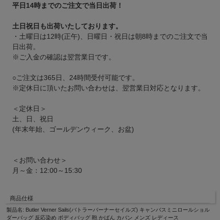
平日14時までのご注文で当日出荷！
土日祝日も出荷いたしております。
・土曜日は12時(正午)、日曜日・祝日は朝8時までのご注文で当
日出荷。
※ご入金の確認は翌営業日です。
○ご注文は365日、24時間受付可能です。
※定休日に頂いたお問い合わせは、翌営業日対応となります。
＜定休日＞
土、日、祝日
(年末年始、ゴールデンウィーク、お盆)
＜お問い合わせ＞
月～金：12:00～15:30
商品仕様
製品名: Butler Verner Sails(バトラーバーナーセイルズ) キャンバスミニロールショル
ダーバッグ 反応染め ボディバッグ 鞄 かばん カバン メンズ レディース