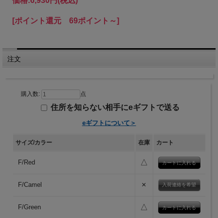
価格:
6,930円
(税込)
[ポイント還元 69ポイント～]
注文
購入数:
点
住所を知らない相手にeギフトで送る
eギフトについて＞
サイズ/カラー
在庫
カート
△
F/Red
×
F/Camel
入荷連絡を希望
△
F/Green