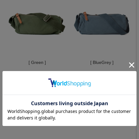
[ Green ]
[ BlueGrey ]