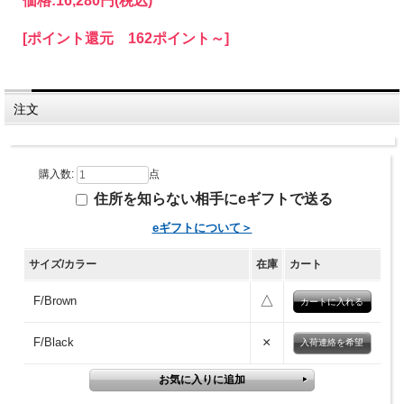
価格:
16,280円
(税込)
[ポイント還元 162ポイント～]
注文
購入数:
点
住所を知らない相手にeギフトで送る
eギフトについて＞
サイズ/カラー
在庫
カート
△
F/Brown
×
F/Black
入荷連絡を希望