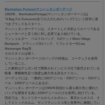
Manhattan Portage/マンハッタンポーテージ
1983年、ManhattanPortage(マンハッタンポーテージ)は
"A Bag For Everyone(全ての人のためのバッグ)"という哲学に基
づきブランドをスタート。
マンハッタンポーテージは、スタートした当初よりルーツである
ニューヨークと言う街に対し忠実であり続けている。
ワンショルダー、ベロクロバッグ、5ポケットWest Village
Backpack、クラシックDJバッグ、リフレクター付Lisa
Messenger Bag等、
そのスタイルは様々。
マンハッタン ポーテージのバッグの特徴は、コーデュラを使用
していること。
この素材はデュポン社で開発されインビスタ社で販売されている
軽量・摩擦耐性且つ強度な耐久性を誇るナイロン。
コーデュラには、一般的に160デニール・330デニール・500デニ
ール・1000デニールとあるが、
マンハッタン ポーテージは1980年初頭から最も耐久性に優れた
バッグを製造する為に1000デニールだけを使用し続けている。
現在では、モントリオールからメルボルン、東京からオスロ、そ
してストックホルム、サンフランシスコ等と世界中に展開してい