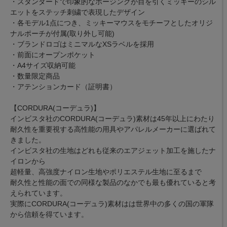
・スタンダードで印象的なポージングが目を引くミッキーのシル
エットをステッチ刺繍で表現したデザイン
・各モデル1点につき、ミッキーマウスをモチーフとしたオリジ
ナルポーチが付属(取り外し可能)
・ブランドロゴはミニマルなXSラベルを採用
・前面にオープンポケット
・A4サイズ収納可能
・数量限定商品
・アテンションカード（証明書）
【CORDURA(コーデュラ)】
インビスタ社のCORDURA(コーデュラ)素材は45年以上にわたり
耐久性を重要視する高性能の用具やアパレルメーカーに選ばれて
きました。
インビスタ社の生地はどれも従来のエアジェット加工を施したナ
イロンから
超軽量、高強度ナイロン生地やポリエステル生地に至るまで
耐久性と性能の面での同様な製品のなかでも最も優れていると考
えられています。
実際にCORDURA(コーデュラ)素材はは世界中の多くの国の軍隊
から信頼を得ています。