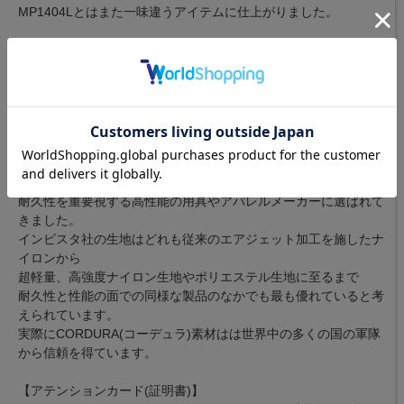
MP1404Lとはまた一味違うアイテムに仕上がりました。
・小ぶりな見た目ながらも収納力の高いコンパートメント。
・スポーティな見た目と実用性を兼ね備えたフロントのメッシュ
ポケット
・MP1404Lより一回り大きいサイズ
・アテンションカード（証明書）
【CORDURA(コーデュラ)】
インビスタ社のCORDURA(コーデュラ)素材は45年以上にわたり
耐久性を重要視する高性能の用具やアパレルメーカーに選ばれて
きました。
インビスタ社の生地はどれも従来のエアジェット加工を施したナ
イロンから
超軽量、高強度ナイロン生地やポリエステル生地に至るまで
耐久性と性能の面での同様な製品のなかでも最も優れていると考
えられています。
実際にCORDURA(コーデュラ)素材はは世界中の多くの国の軍隊
から信頼を得ています。
【アテンションカード(証明書)】