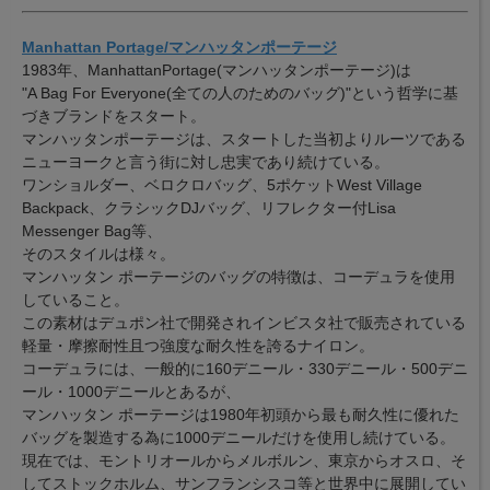
Manhattan Portage/マンハッタンポーテージ
1983年、ManhattanPortage(マンハッタンポーテージ)は
"A Bag For Everyone(全ての人のためのバッグ)"という哲学に基
づきブランドをスタート。
マンハッタンポーテージは、スタートした当初よりルーツである
ニューヨークと言う街に対し忠実であり続けている。
ワンショルダー、ベロクロバッグ、5ポケットWest Village
Backpack、クラシックDJバッグ、リフレクター付Lisa
Messenger Bag等、
そのスタイルは様々。
マンハッタン ポーテージのバッグの特徴は、コーデュラを使用
していること。
この素材はデュポン社で開発されインビスタ社で販売されている
軽量・摩擦耐性且つ強度な耐久性を誇るナイロン。
コーデュラには、一般的に160デニール・330デニール・500デニ
ール・1000デニールとあるが、
マンハッタン ポーテージは1980年初頭から最も耐久性に優れた
バッグを製造する為に1000デニールだけを使用し続けている。
現在では、モントリオールからメルボルン、東京からオスロ、そ
してストックホルム、サンフランシスコ等と世界中に展開してい