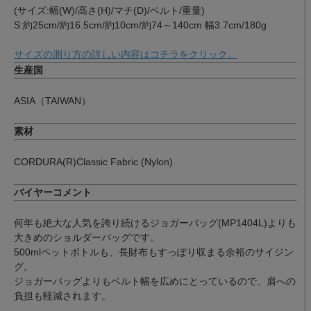
(サイズ:幅(W)/高さ(H)/マチ(D)/ベルト/重量)
S:約25cm/約16.5cm/約10cm/約74～140cm 幅3.7cm/180g
サイズの測り方の詳しい内容はコチラをクリック。
生産国
ASIA（TAIWAN）
素材
CORDURA(R)Classic Fabric (Nylon)
バイヤーコメント
何年も絶大な人気を誇り続けるジョガーバッグ(MP1404L)よりも
大きめのショルダーバッグです。
500mlペットボトルも、長財布もすっぽり収まる余裕のサイジン
グ。
ジョガーバッグよりもベルト幅を広めにとっているので、肩への
負担も軽減されます。