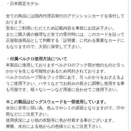
・日本限定モデル
全ての商品には国内代理店発行のアテンションカードを添付して
おります。
安全にご利用いただくため記載内容を事前にお読み下さい。
またご購入後の修理など全ての受付時には、このカードを以って
正規取扱商品として判断する「証明書」に代わる重要なカードに
もなりますので、大切に保管して下さい。
・付属ベルクロ使用方法について
本製品に使用しておりますベルクロのフック部が他のものと引っ
かかりを生じる可能性があるため同封されております。
ベルクロのループ部をフック部にあて、引っかかりをおさえるよ
うご使用下さい。ハサミなどでお好みの長さに調整し使用する事
も可能です。様々なシーンなど用途に合わせてご使用下さい。
※この製品はピッグスウェードを一部使用しています。
水分に非常に弱い為、色ムラやシミの原因となりますので、汗や
雨などにご注意下さい。
使用状況により他の衣類等に色が付着する事がございます。
摩擦、水分による他からの色移りにもご注意下さい。