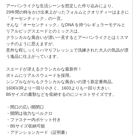
アーバンライクな生活シーンを想定した作り込みにより、
29年間の時をかけ出来上がったフォルムとクオリティーはまさに
「オーセンティック」の一言。
そんな「オーセンティック」なDNA を持つレギュラーモデルと
リアルピッグスエードとのミックスは、
クラシカルな風合いが漂い一見するとアーバンライクとはミスマ
ッチのように思えますが、
意外な程しっくりハマりフレッシュで洗練された大人の気品が漂
う逸品に仕上がっています。
スエードが冴えるクラシカルな最新作！
ボトムにリアルスウェードを採用。
シンプルながらもクラシカルな風合いの漂う新定番商品。
1606VJRより一回り小さく、1603よりも一回り大きい、
B5サイズの書類などを収納するのにジャストサイズです。
・間口の広い開閉口
・開閉は強力なベルクロ
・ファスナー内ポケット付き
・B5サイズ収納可能
・アテンションカード（証明書）