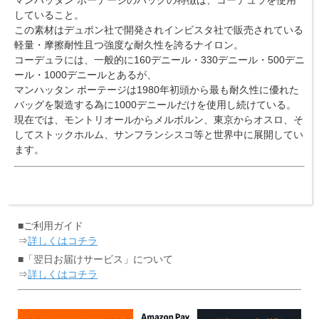
マンハッタン ポーテージのバッグの特徴は、コーデュラを使用
していること。
この素材はデュポン社で開発されインビスタ社で販売されている
軽量・摩擦耐性且つ強度な耐久性を誇るナイロン。
コーデュラには、一般的に160デニール・330デニール・500デニ
ール・1000デニールとあるが、
マンハッタン ポーテージは1980年初頭から最も耐久性に優れた
バッグを製造する為に1000デニールだけを使用し続けている。
現在では、モントリオールからメルボルン、東京からオスロ、そ
してストックホルム、サンフランシスコ等と世界中に展開してい
ます。
■ご利用ガイド
⇒
詳しくはコチラ
■「翌日お届けサービス」について
⇒
詳しくはコチラ