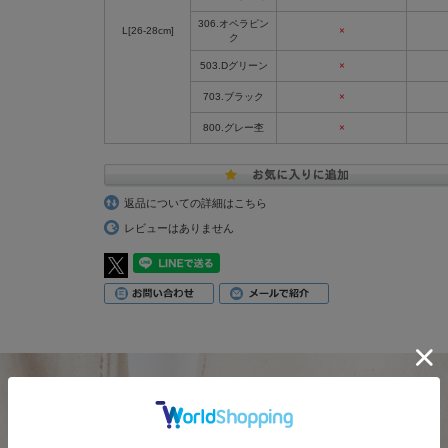
306.オペラピン
L[26-28cm]
×
ク
503.Dグリーン
×
703.ブラック
×
800.グレー杢
×
返品についての詳細はこちら
レビューはありません