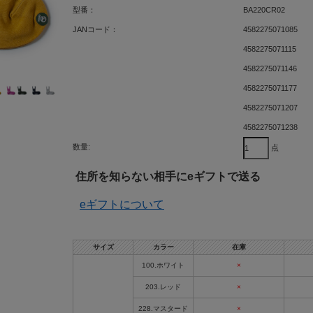
型番：
BA220CR02
JANコード：
4582275071085
4582275071115
4582275071146
4582275071177
4582275071207
4582275071238
数量:
点
住所を知らない相手にeギフトで送る
eギフトについて
サイズ
カラー
在庫
100.ホワイト
×
203.レッド
×
228.マスタード
×