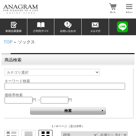
TOP
ソックス
>
商品検索
キーワード検索
価格帯検索
円 ～
円
1 / 4ページ
（全116件）