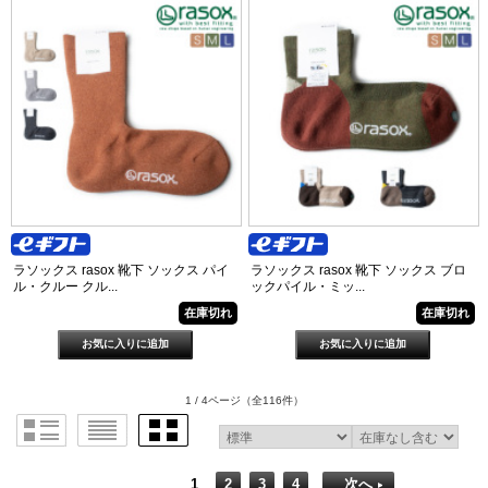
ラソックス rasox 靴下 ソックス パイ
ラソックス rasox 靴下 ソックス ブロ
ル・クルー クル...
ックパイル・ミッ...
在庫切れ
在庫切れ
1 / 4ページ
（全116件）
1
2
3
4
次へ