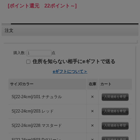
[ポイント還元 22ポイント～]
注文
購入数:
点
住所を知らない相手にeギフトで送る
eギフトについて＞
サイズ/カラー
在庫
カート
×
S[22-24cm]/101.ナチュラル
入荷連絡を希望
×
S[22-24cm]/203.レッド
入荷連絡を希望
×
S[22-24cm]/228.マスタード
入荷連絡を希望
×
S[22-24cm]/503.Dグリーン
入荷連絡を希望