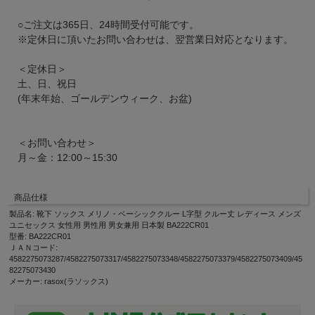
○ご注文は365日、24時間受付可能です。
※定休日に頂いたお問い合わせは、翌営業日対応となります。
＜定休日＞
土、日、祝日
(年末年始、ゴールデンウィーク、お盆)
＜お問い合わせ＞
月～金：12:00～15:30
商品仕様
製品名: 靴下 ソックス メリノ・ベーシッククルー L字型 クルー丈 レディース メンズ
ユニセックス 女性用 男性用 男女兼用 日本製 BA222CR01
型番: BA222CR01
ＪＡＮコード:
4582275073287/4582275073317/4582275073348/4582275073379/4582275073409/45
82275073430
メーカー: rasox(ラソックス)