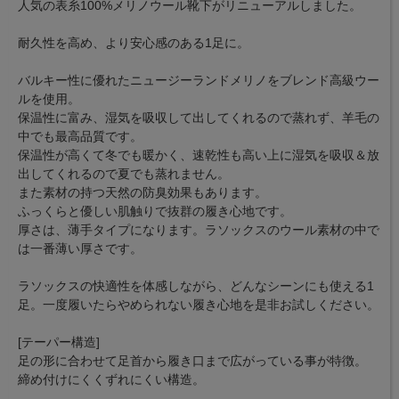
人気の表糸100%メリノウール靴下がリニューアルしました。
耐久性を高め、より安心感のある1足に。
バルキー性に優れたニュージーランドメリノをブレンド高級ウー
ルを使用。
保温性に富み、湿気を吸収して出してくれるので蒸れず、羊毛の
中でも最高品質です。
保温性が高くて冬でも暖かく、速乾性も高い上に湿気を吸収＆放
出してくれるので夏でも蒸れません。
また素材の持つ天然の防臭効果もあります。
ふっくらと優しい肌触りで抜群の履き心地です。
厚さは、薄手タイプになります。ラソックスのウール素材の中で
は一番薄い厚さです。
ラソックスの快適性を体感しながら、どんなシーンにも使える1
足。一度履いたらやめられない履き心地を是非お試しください。
[テーパー構造]
足の形に合わせて足首から履き口まで広がっている事が特徴。
締め付けにくくずれにくい構造。