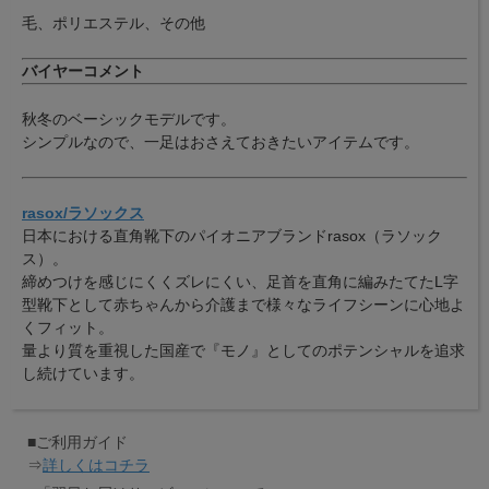
毛、ポリエステル、その他
バイヤーコメント
秋冬のベーシックモデルです。
シンプルなので、一足はおさえておきたいアイテムです。
rasox/ラソックス
日本における直角靴下のパイオニアブランドrasox（ラソック
ス）。
締めつけを感じにくくズレにくい、足首を直角に編みたてたL字
型靴下として赤ちゃんから介護まで様々なライフシーンに心地よ
くフィット。
量より質を重視した国産で『モノ』としてのポテンシャルを追求
し続けています。
■ご利用ガイド
⇒
詳しくはコチラ