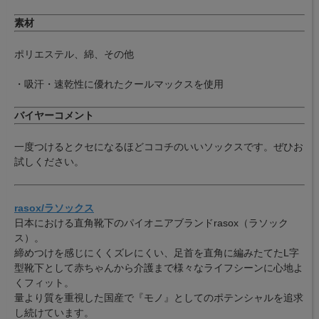
素材
ポリエステル、綿、その他
・吸汗・速乾性に優れたクールマックスを使用
バイヤーコメント
一度つけるとクセになるほどココチのいいソックスです。ぜひお
試しください。
rasox/ラソックス
日本における直角靴下のパイオニアブランドrasox（ラソック
ス）。
締めつけを感じにくくズレにくい、足首を直角に編みたてたL字
型靴下として赤ちゃんから介護まで様々なライフシーンに心地よ
くフィット。
量より質を重視した国産で『モノ』としてのポテンシャルを追求
し続けています。