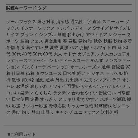
関連キーワード タグ
クールマックス 暑さ対策 清涼感 通気性 L字 直角 スニーカー ソ
ックス インナーソックス メンズ レディース Sサイズ Mサイズ L
サイズ ブランド シンプル 無地 お出かけ アウトドア レジャー ス
ポーツ 運動 フェス 男女兼用 春 春服 春物 秋 秋冬 秋服 秋物 冬着
冬物 冬服 着やすい 夏 夏物 夏服 ペア お揃い ホワイト 白 緑 20
代 30代 40代 50代 60代 大人 オトナ カジュアル 大人カジュアル
レディースファッション レディースコーデ めんず メンズファッ
ション メンズコーデ ベーシック オールシーズン 通年 普段着 家
着 仕事着 街着 タウンユース 日常着 軽い ビジネス トラベル 旅
行 散歩 買い物 通勤 通学 外出 お出掛け 丈夫 シンプル ラフ オシ
ャレ お洒落 おしゃれ カワイイ 可愛い かわいい かっこいい カッ
コいい 楽チン らくちん ラクチン 合わせやすい 普段使い 日常使
い 日常使用 定番 すっきり スッキリ 動きやすい スポーツ観戦 観
戦 応援 サッカー応援 野球応援 サッカー観戦 野球観戦 ピクニッ
ク 遊び 釣り 登山 山登り キャンプ ユニセックス 送料無料
■ご利用ガイド