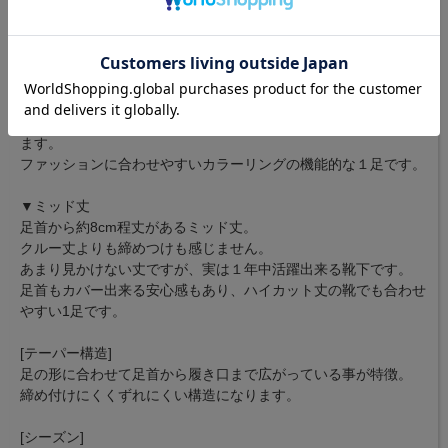
商品の紹介
独自のカタチが、概念をかえる。独自のココチが、くせになる。
クールマックス素材で編み立てたミッド丈のソックス。
サラっとした肌触りで気温の高い季節でも心地よく着用して頂け
ます。
ファッションに合わせやすいカラーリングの機能的な１足です。
▼ミッド丈
足首から約8cm程丈があるミッド丈。
クルー丈よりも締めつけも感じません。
あまり見かけない丈ですが、実は１年中活躍出来る靴下です。
足首もカバー出来る安心感もあり、ハイカット丈の靴でも合わせ
やすい1足です。
[テーパー構造]
足の形に合わせて足首から履き口まで広がっている事が特徴。
締め付けにくくずれにくい構造になります。
[シーズン]