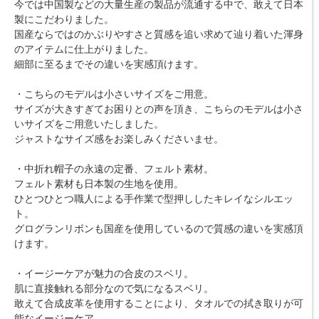
今では中国製などの大量生産の製品が流通する中で、敢えて日本
製にこだわりました。
国産ならではのかぶりやすさと質感を追い求めて辿り着いた渾身
のアイテムに仕上がりました。
細部に至るまでその違いを実感頂けます。
・こちらのモデルは小さいサイズをご用意。
サイズが大きすぎてお困りとの声を頂き、こちらのモデルは小さ
いサイズをご用意いたしました。
ジャストなサイズ感をお楽しみくださいませ。
・中折れ帽子の永遠の定番、フェルト素材。
フェルト素材も日本製の生地を使用。
ひとつひとつ職人による手作業で型押ししたキレイなシルエッ
ト。
グログランリボンも国産を使用しているので質感の違いを実感頂
けます。
・イージーケアが魅力の合皮のスベリ。
肌に直接触れる部分なので気になるスベリ。
敢えて合成皮革を使用することにより、タオルでの拭き取りが可
能なイージーケア。