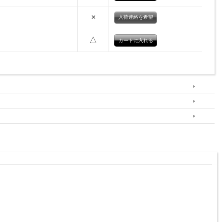
×
入荷連絡を希望
△