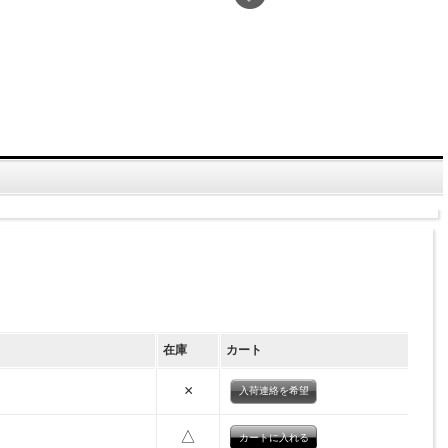
在庫
カート
×
入荷連絡を希望
△