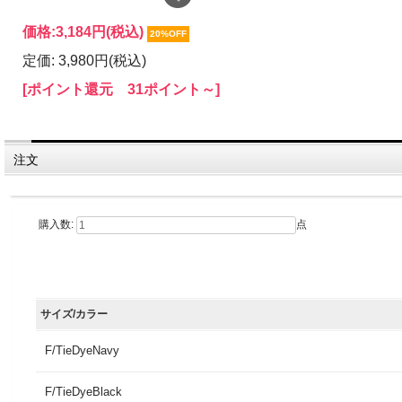
価格:
3,184円
(税込)
20%OFF
定価: 3,980円(税込)
[ポイント還元 31ポイント～]
注文
購入数:
点
サイズ/カラー
F/TieDyeNavy
F/TieDyeBlack