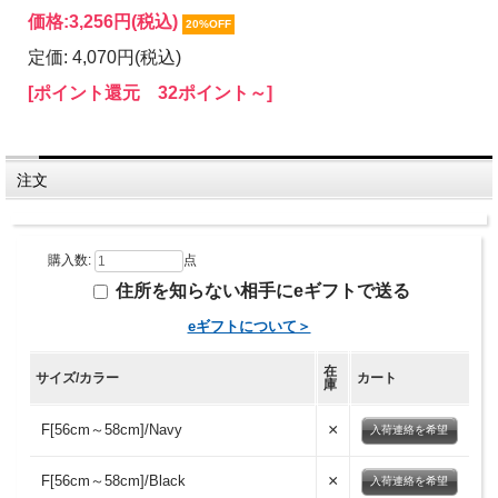
価格:
3,256円
(税込)
20%OFF
定価: 4,070円(税込)
[ポイント還元 32ポイント～]
注文
購入数:
点
住所を知らない相手にeギフトで送る
eギフトについて＞
在
サイズ/カラー
カート
庫
×
F[56cm～58cm]/Navy
入荷連絡を希望
×
F[56cm～58cm]/Black
入荷連絡を希望