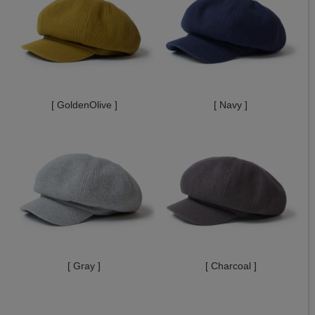
[ GoldenOlive ]
[ Navy ]
[ Gray ]
[ Charcoal ]