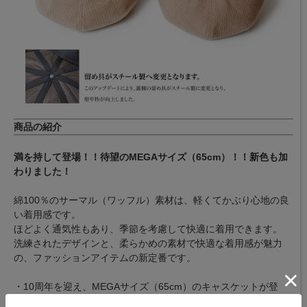
商品の紹介
満を持して登場！！待望のMEGAサイズ（65cm）！！新色も加
わりました！
綿100％のサーマル（ワッフル）素材は、軽くてかぶり心地の良
い着用感です。
ほどよく通気性もあり、季節を考慮して快適に着用できます。
洗練されたデザインと、柔らかめの素材で快適な着用感が魅力
の、ファッションアイテムの新定番です。
・10周年を迎え、MEGAサイズ（65cm）のキャスケットが登
場！