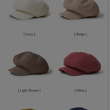
[ Ivory ]
[ Beige ]
[ Light Brown ]
[ Wine ]