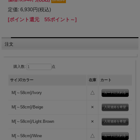
20%OFF
定価: 6,930円(税込)
[ポイント還元 55ポイント～]
注文
購入数:
点
サイズ/カラー
在庫
カート
△
M[～58cm]/Ivory
×
M[～58cm]/Beige
入荷連絡を希望
×
M[～58cm]/Light.Brown
入荷連絡を希望
△
M[～58cm]/Wine