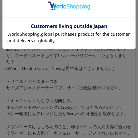
※65cmは非常に大きいため、ご注意ください※
XLサイズ（62cm）でも小さく、今まで自分に合うサイズがな
く、帽子を諦めてしまった方のみならず、
敢えてオーバーサイズで、他では体験できない、全く新しいシル
エットをぜひお楽しみください。
・カラーバリエーションも色違いで欲しくなる9色展開。
新たに、アイボリー、ベージュ、ライトブラウンの3色が加わ
り、コーディネートしやすいカラーバリエーションとなりまし
た！
(Wine、Golden Olive、Navyは再生産はございません。)
・サイズアジャスターつき
サイズアジャスターテープで、サイズの微調整が可能です。
・キャスケットならではの楽しみ。
キャスケットやハンチングの2wayとしてはもちろんのこと、
ベレー帽風にもアレンジしたり3wayへの可能性が広がります。
タウンユースはもちろんのこと、昨今バイクの人気上昇に合わせ
てライダーにも人気で、カフェレーサー、アメリカンにもマッチ