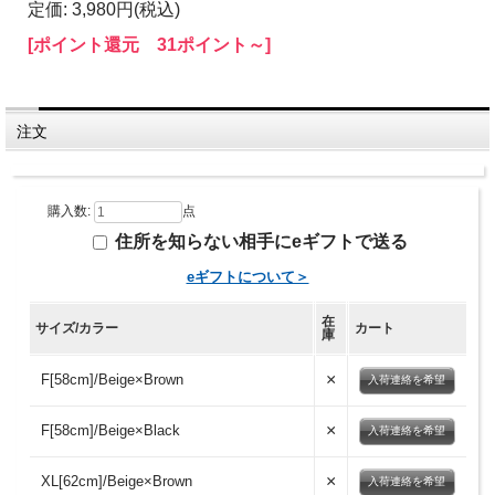
定価: 3,980円(税込)
[ポイント還元 31ポイント～]
注文
購入数:
点
住所を知らない相手にeギフトで送る
eギフトについて＞
在
サイズ/カラー
カート
庫
×
F[58cm]/Beige×Brown
入荷連絡を希望
×
F[58cm]/Beige×Black
入荷連絡を希望
×
XL[62cm]/Beige×Brown
入荷連絡を希望