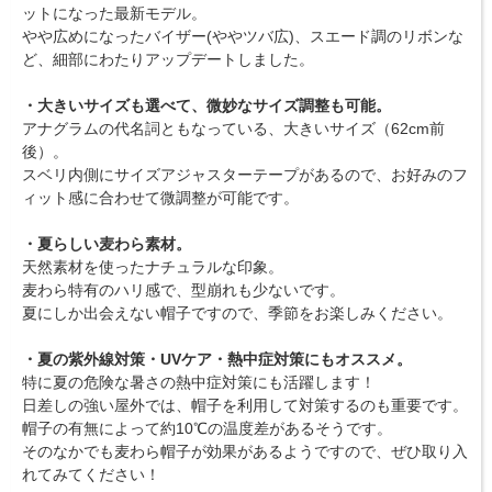
ットになった最新モデル。
やや広めになったバイザー(ややツバ広)、スエード調のリボンな
ど、細部にわたりアップデートしました。
・大きいサイズも選べて、微妙なサイズ調整も可能。
アナグラムの代名詞ともなっている、大きいサイズ（62cm前
後）。
スベリ内側にサイズアジャスターテープがあるので、お好みのフ
ィット感に合わせて微調整が可能です。
・夏らしい麦わら素材。
天然素材を使ったナチュラルな印象。
麦わら特有のハリ感で、型崩れも少ないです。
夏にしか出会えない帽子ですので、季節をお楽しみください。
・夏の紫外線対策・UVケア・熱中症対策にもオススメ。
特に夏の危険な暑さの熱中症対策にも活躍します！
日差しの強い屋外では、帽子を利用して対策するのも重要です。
帽子の有無によって約10℃の温度差があるそうです。
そのなかでも麦わら帽子が効果があるようですので、ぜひ取り入
れてみてください！