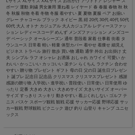
Lサイズ XLサイズ XXLサイズ お出かけ アウトドア レジャー ス
ポーツ 運動 刺繍 男女兼用 重ね着 レイヤード 春 春服 春物 秋 秋
冬 秋服 秋物 冬着 冬物 冬服 着やすい 夏 夏物 夏服 ペア お揃い
グレー チャコール ブラック ネイビー 黒 紺 20代 30代 40代 50代
60代 大人 オトナ カジュアル 大人カジュアル レディースファッ
ション レディースコーデ めんず メンズファッション メンズコー
デ ベーシック オールシーズン 通年 普段着 家着 仕事着 街着 タ
ウンユース 日常着 軽い 軽量 体型カバー 着やせ 着痩せ 細見え
ビジネス トラベル 旅行 散歩 買い物 通勤 通学 外出 お出掛け 丈
夫 シンプル ラフ オシャレ お洒落 おしゃれ カワイイ 可愛い か
わいい かっこいい カッコいい 楽チン らくちん ラクチン 合わせ
やすい 贈り物 プレゼント ギフト 母の日 父の日 誕生日プレゼン
ト 誕プレ 記念日 記念品 クリスマス クリスマスプレゼント 感謝
感謝の贈り物 入学祝い 進学祝い 普段使い 日常使い 日常使用 ゆ
ったり 定番 大きめ 大きい 大きめサイズ 大きいサイズ オーバー
サイズ すっきり スッキリ 動きやすい 着ぶくれしない ゴルフ テ
ニス バスケ スポーツ観戦 観戦 応援 サッカー応援 野球応援 サッ
カー観戦 野球観戦 ピクニック 遊び 釣り 山登り キャンプ ユニセ
ックス