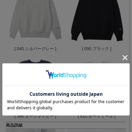
[ 040.シルバーグレー ]
[ 090.ブラック ]
[ 386.ダークネイビー ]
[ 810.オートミール ]
商品詳細