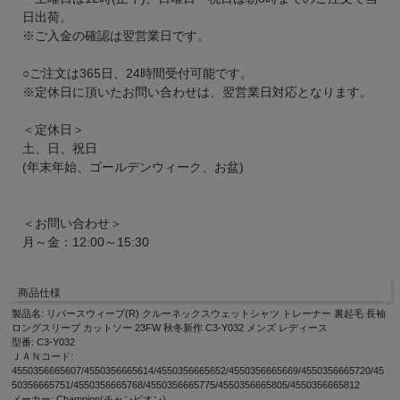
日出荷。
※ご入金の確認は翌営業日です。
○ご注文は365日、24時間受付可能です。
※定休日に頂いたお問い合わせは、翌営業日対応となります。
＜定休日＞
土、日、祝日
(年末年始、ゴールデンウィーク、お盆)
＜お問い合わせ＞
月～金：12:00～15:30
商品仕様
製品名: リバースウィーブ(R) クルーネックスウェットシャツ トレーナー 裏起毛 長袖
ロングスリーブ カットソー 23FW 秋冬新作 C3-Y032 メンズ レディース
型番: C3-Y032
ＪＡＮコード:
4550356665607/4550356665614/4550356665652/4550356665669/4550356665720/45
50356665751/4550356665768/4550356665775/4550356665805/4550356665812
メーカー: Champion(チャンピオン)