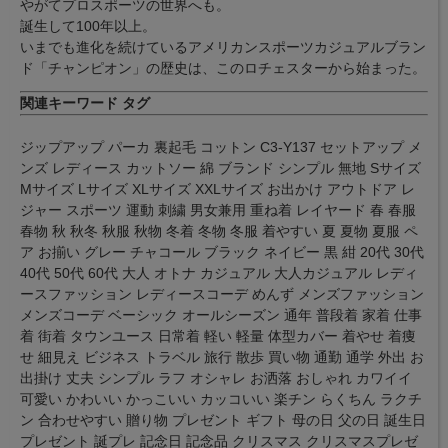
やがてプロスポーツの世界へも。
誕生して100年以上。
いまでも進化を続けているアメリカンスポーツカジュアルブラン
ド「チャンピオン」の歴史は、このロチェスターから始まった。
関連キーワード タグ
ジップアップ パーカ 裏起毛 コットン C3-Y137 セットアップ メ
ンズ レディース カットソー 綿 ブランド シンプル 無地 Sサイズ
Mサイズ Lサイズ XLサイズ XXLサイズ お出かけ アウトドア レ
ジャー スポーツ 運動 刺繍 男女兼用 重ね着 レイヤード 春 春服
春物 秋 秋冬 秋服 秋物 冬着 冬物 冬服 着やすい 夏 夏物 夏服 ペ
ア お揃い グレー チャコール ブラック ネイビー 黒 紺 20代 30代
40代 50代 60代 大人 オトナ カジュアル 大人カジュアル レディ
ースファッション レディースコーデ めんず メンズファッション
メンズコーデ ベーシック オールシーズン 通年 普段着 家着 仕事
着 街着 タウンユース 日常着 軽い 軽量 体型カバー 着やせ 着痩
せ 細見え ビジネス トラベル 旅行 散歩 買い物 通勤 通学 外出 お
出掛け 丈夫 シンプル ラフ オシャレ お洒落 おしゃれ カワイイ
可愛い かわいい かっこいい カッコいい 楽チン らくちん ラクチ
ン 合わせやすい 贈り物 プレゼント ギフト 母の日 父の日 誕生日
プレゼント 誕プレ 記念日 記念品 クリスマス クリスマスプレゼ