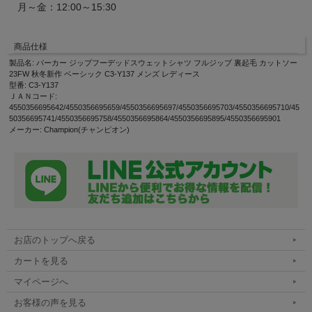
月～金：12:00～15:30
商品仕様
製品名: パーカー ジップフーデッドスウェットシャツ フルジップ 裏起毛 カットソー
23FW 秋冬新作 ベーシック C3-Y137 メンズ レディース
型番: C3-Y137
ＪＡＮコード:
4550356695642/4550356695659/4550356695697/4550356695703/4550356695710/45
50356695741/4550356695758/4550356695864/4550356695895/4550356695901
メーカー: Champion(チャンピオン)
お店のトップへ戻る
カートを見る
マイページへ
お客様の声を見る