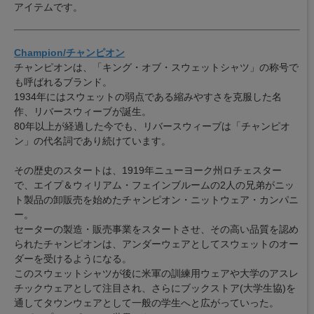
アイテムです。
Champion/チャンピオン
チャンピオンは、「キング・オブ・スウェットシャツ」の称号で
も呼ばれるブランド。
1934年にはスウェットの弱点である縮みやすさを克服した名
作、リバースウィーブが誕生。
80年以上が経過した今でも、リバースウィーブは「チャンピオ
ン」の代名詞であり続けています。
その歴史のスタートは、1919年ニューヨーク州ロチェスター
で、エイプ＆ウィリアム・フェインブルームの2人の兄弟がニッ
ト製品の卸販売を始めたチャンピオン・ニットウェア・カンパニ
ー。
セーターの製造・販売事業をスタートさせ、その高い品質を認め
られたチャンピオンは、アンダーウェアとしてスウェットのオー
ダーを受けるようになる。
このスウェットシャツが後に米軍の訓練用ウェアや大学のアスレ
チックウェアとして注目され、さらにブックストア(大学生協)を
通してタウンウェアとして一般の学生へと広がっていった。