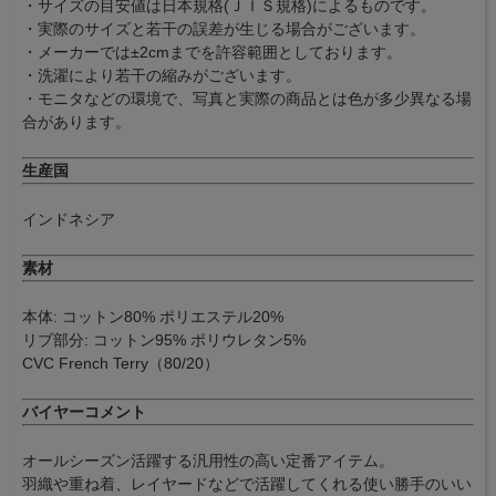
・サイズの目安値は日本規格(ＪＩＳ規格)によるものです。
・実際のサイズと若干の誤差が生じる場合がございます。
・メーカーでは±2cmまでを許容範囲としております。
・洗濯により若干の縮みがございます。
・モニタなどの環境で、写真と実際の商品とは色が多少異なる場
合があります。
生産国
インドネシア
素材
本体: コットン80% ポリエステル20%
リブ部分: コットン95% ポリウレタン5%
CVC French Terry（80/20）
バイヤーコメント
オールシーズン活躍する汎用性の高い定番アイテム。
羽織や重ね着、レイヤードなどで活躍してくれる使い勝手のいい