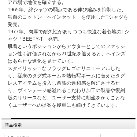
ア市場で地位を確立する。
1965年、綿シャツの弱点である伸び縮みを抑制した、
独自のコットン「へインセット」を使用したTシャツを
発売。
1977年、肉厚で耐久性がありつつも快適な着心地のTシ
ャツ「BEEFY-T」発売。
肌着というポジションからアウターとしてのファッシ
ョン性も評価されながら21世紀を迎えると、ヘインズ
はあらたな進化を見せていく。
スタイリッシュなフラッグロゴにリニューアルした
り、従来のタグ式ネームを熱転写ネームに替えたタグ
レスアイテムを投入し首筋の違和感を解消させるた
り、ヴィンテージ感溢れるこだわり加工の製品や復刻
版のリリースなど、ユーザー支持に胡坐をかくことな
くユーザーへの提案を幾重にも続けてきています。
商品検索