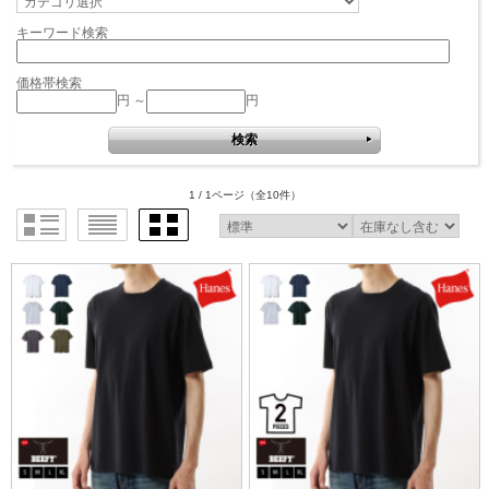
キーワード検索
価格帯検索
円 ～
円
1 / 1ページ
（全10件）