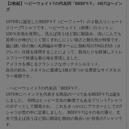
【2枚組】ヘビーウェイトTの代名詞「BEEFY-T」 #白Tはヘイン
ズ
1975年に誕生したBEEFY-T（ビーフィーT）の２枚入りショート
スリーブTシャツです。ヘビーウェイト（肉厚）のコットン
100％生地を使用し、洗えば洗うほど肌に馴染み、洗いこんでも
首周りが伸びにくく型くずれしにくい強さと耐久性が特長です。
脇に縫い目の無い丸胴編みや襟ネームに熱転写のTAGLESS（タ
グレス）仕様を採用することによって、肌当たりを軽減しストレ
スフリーで快適な着心地を実現しました。
アメリカを感じるクラシックなボックスシルエット。
自分の好み、スタイルに最適な1枚が見つかる豊富なサイズ＆カ
ラー展開です。
・ヘビーウェイトTの代名詞「BEEFY-T」
1975年にヘインズを代表する商品の一つであるBEEFY-Tは誕生
しました。 当時はヒッピー文化の象徴でもあるプリントTシャツ
のボディとして開発され、 これをきっかけにアウターとしてのT
シャツが世の中に定着しました。 BEEFY-Tはその名の通り、丈
夫で洗えば洗うほど肌に馴染む独自の風合いが 特長のTシャツで
す。