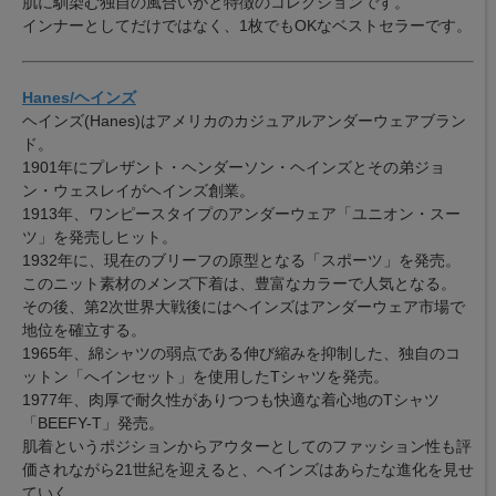
肌に馴染む独自の風合いがと特徴のコレクションです。
インナーとしてだけではなく、1枚でもOKなベストセラーです。
Hanes/ヘインズ
ヘインズ(Hanes)はアメリカのカジュアルアンダーウェアブラン
ド。
1901年にプレザント・ヘンダーソン・ヘインズとその弟ジョ
ン・ウェスレイがヘインズ創業。
1913年、ワンピースタイプのアンダーウェア「ユニオン・スー
ツ」を発売しヒット。
1932年に、現在のブリーフの原型となる「スポーツ」を発売。
このニット素材のメンズ下着は、豊富なカラーで人気となる。
その後、第2次世界大戦後にはヘインズはアンダーウェア市場で
地位を確立する。
1965年、綿シャツの弱点である伸び縮みを抑制した、独自のコ
ットン「へインセット」を使用したTシャツを発売。
1977年、肉厚で耐久性がありつつも快適な着心地のTシャツ
「BEEFY-T」発売。
肌着というポジションからアウターとしてのファッション性も評
価されながら21世紀を迎えると、ヘインズはあらたな進化を見せ
ていく。