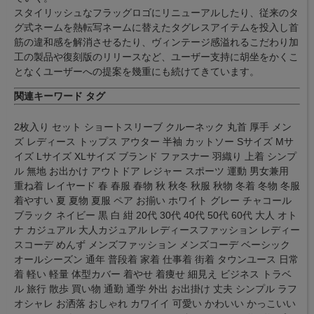
スタイリッシュなフラッグロゴにリニューアルしたり、従来のタ
グ式ネームを熱転写ネームに替えたタグレスアイテムを投入し首
筋の違和感を解消させるたり、ヴィンテージ感溢れるこだわり加
工の製品や復刻版のリリースなど、ユーザー支持に胡坐をかくこ
となくユーザーへの提案を幾重にも続けてきています。
関連キーワード タグ
2枚入り セット ショートスリーブ クルーネック 丸首 厚手 メン
ズ レディース トップス アウター 半袖 カットソー Sサイズ Mサ
イズ Lサイズ XLサイズ ブランド ファスナー 羽織り 上着 シンプ
ル 無地 お出かけ アウトドア レジャー スポーツ 運動 男女兼用
重ね着 レイヤード 春 春服 春物 秋 秋冬 秋服 秋物 冬着 冬物 冬服
着やすい 夏 夏物 夏服 ペア お揃い ホワイト グレー チャコール
ブラック ネイビー 黒 白 紺 20代 30代 40代 50代 60代 大人 オト
ナ カジュアル 大人カジュアル レディースファッション レディー
スコーデ めんず メンズファッション メンズコーデ ベーシック
オールシーズン 通年 普段着 家着 仕事着 街着 タウンユース 日常
着 軽い 軽量 体型カバー 着やせ 着痩せ 細見え ビジネス トラベ
ル 旅行 散歩 買い物 通勤 通学 外出 お出掛け 丈夫 シンプル ラフ
オシャレ お洒落 おしゃれ カワイイ 可愛い かわいい かっこいい