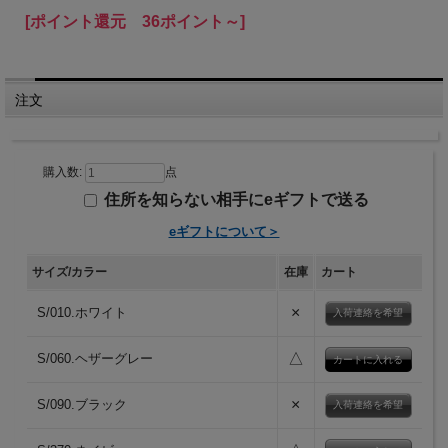
[ポイント還元 36ポイント～]
注文
購入数:
点
住所を知らない相手にeギフトで送る
eギフトについて＞
サイズ/カラー
在庫
カート
×
S/010.ホワイト
入荷連絡を希望
△
S/060.ヘザーグレー
×
S/090.ブラック
入荷連絡を希望