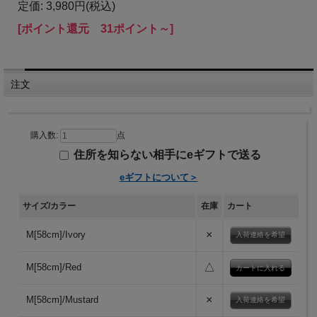
定価: 3,980円(税込)
[ポイント還元 31ポイント～]
注文
購入数:
点
住所を知らない相手にeギフトで送る
eギフトについて＞
サイズ/カラー
在庫
カート
×
M[58cm]/Ivory
入荷連絡を希望
△
M[58cm]/Red
×
M[58cm]/Mustard
入荷連絡を希望