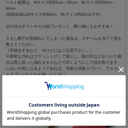
ベルト範囲は、Mサイズ約55cm～60cm、XLサイズ約59cm～
64cm
(頭部自体はMサイズ約58cm、XLサイズ約62cmです)
父の日のギフトやその他プレゼント、贈り物にもおすすめ！
※もし帽子が型崩れしてしまった場合は、スチームを当てて形を
整えてください。
（手袋をするなど、やけどにはご注意下さい。）
※簡単な汚れはブラッシングして落とし、額の汗などがついた部
分は固く絞った濡れタオルなどで叩くようにして拭き取ります。
においが気になるようであれば、市販の消臭スプレー、アルコー
ルスプレーなどをお使いください。
カラーバリエーション