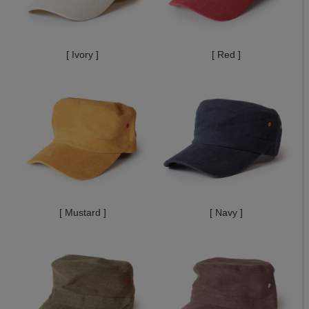
[ Ivory ]
[ Red ]
[ Mustard ]
[ Navy ]