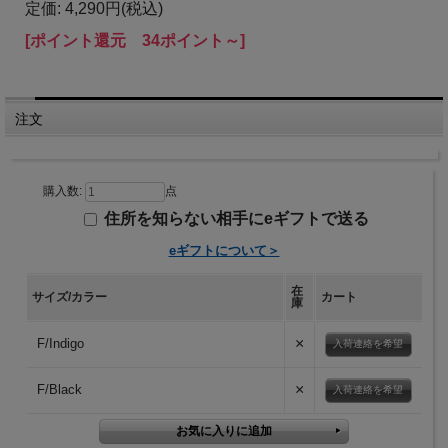
定価: 4,290円(税込)
[ポイント還元 34ポイント～]
注文
購入数:
点
住所を知らない相手にeギフトで送る
eギフトについて＞
在
サイズ/カラー
カート
庫
×
F/Indigo
入荷連絡を希望
×
F/Black
入荷連絡を希望