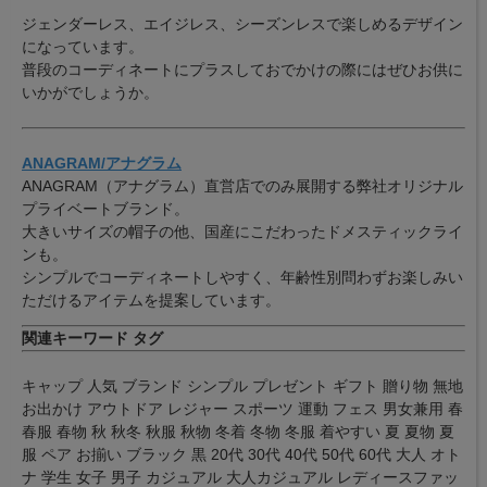
ジェンダーレス、エイジレス、シーズンレスで楽しめるデザイン
になっています。
普段のコーディネートにプラスしておでかけの際にはぜひお供に
いかがでしょうか。
ANAGRAM/アナグラム
ANAGRAM（アナグラム）直営店でのみ展開する弊社オリジナル
プライベートブランド。
大きいサイズの帽子の他、国産にこだわったドメスティックライ
ンも。
シンプルでコーディネートしやすく、年齢性別問わずお楽しみい
ただけるアイテムを提案しています。
関連キーワード タグ
キャップ 人気 ブランド シンプル プレゼント ギフト 贈り物 無地
お出かけ アウトドア レジャー スポーツ 運動 フェス 男女兼用 春
春服 春物 秋 秋冬 秋服 秋物 冬着 冬物 冬服 着やすい 夏 夏物 夏
服 ペア お揃い ブラック 黒 20代 30代 40代 50代 60代 大人 オト
ナ 学生 女子 男子 カジュアル 大人カジュアル レディースファッ