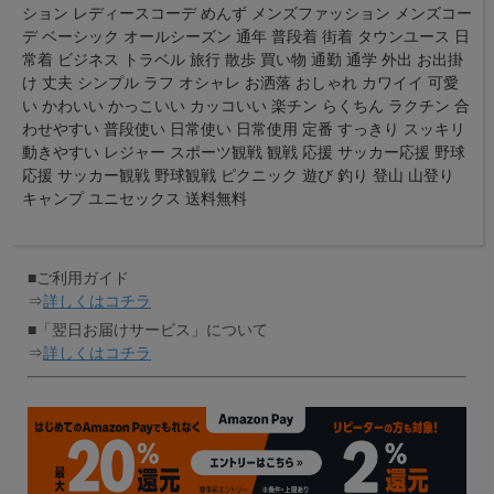
ション レディースコーデ めんず メンズファッション メンズコー
デ ベーシック オールシーズン 通年 普段着 街着 タウンユース 日
常着 ビジネス トラベル 旅行 散歩 買い物 通勤 通学 外出 お出掛
け 丈夫 シンプル ラフ オシャレ お洒落 おしゃれ カワイイ 可愛
い かわいい かっこいい カッコいい 楽チン らくちん ラクチン 合
わせやすい 普段使い 日常使い 日常使用 定番 すっきり スッキリ
動きやすい レジャー スポーツ観戦 観戦 応援 サッカー応援 野球
応援 サッカー観戦 野球観戦 ピクニック 遊び 釣り 登山 山登り
キャンプ ユニセックス 送料無料
■ご利用ガイド
⇒
詳しくはコチラ
■「翌日お届けサービス」について
⇒
詳しくはコチラ