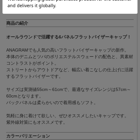
商品の紹介
オールラウンドで活躍する6パネルフラットバイザーキャップ！
ANAGRAMでも人気の高いフラットバイザーキャップの新作。
本体のデニムとツバのポリエステルスウェードの配色と、異素材
コントラストがポイント。
ストリートからアウトドアなど、幅広い着こなしの仕上げに活躍
するフラットバイザーです。
サイズは実測値55cm～61cmで、最適なサイズレンジは57cm～
60cmとなります。
バックパネルは柔らかいので着用感もソフト。
気軽に身に着けて欲しい、ぜひオススメしたいキャップです。
紫外線対策にもオススメです。
カラーバリエーション