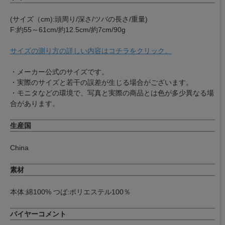
(サイズ（cm):頭周り/深さ/ツバの長さ/重量)
F:約55～61cm/約12.5cm/約7cm/90g
サイズの測り方の詳しい内容はコチラをクリック。
・メーカー公式のサイズです。
・実際のサイズと若干の誤差が生じる場合がございます。
・モニタなどの環境で、写真と実際の商品とは色が多少異なる場
合があります。
生産国
China
素材
本体:綿100% つば:ポリエステル100％
バイヤーコメント