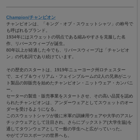
Champion/チャンピオン
チャンピオンは、「キング・オブ・スウェットシャツ」の称号で
も呼ばれるブランド。
1934年にはスウェットの弱点である縮みやすさを克服した名
作、リバースウィーブが誕生。
80年以上が経過した今でも、リバースウィーブは「チャンピオ
ン」の代名詞であり続けています。
その歴史のスタートは、1919年ニューヨーク州ロチェスター
で、エイプ＆ウィリアム・フェインブルームの2人の兄弟がニッ
ト製品の卸販売を始めたチャンピオン・ニットウェア・カンパニ
ー。
セーターの製造・販売事業をスタートさせ、その高い品質を認め
られたチャンピオンは、アンダーウェアとしてスウェットのオー
ダーを受けるようになる。
このスウェットシャツが後に米軍の訓練用ウェアや大学のアスレ
チックウェアとして注目され、さらにブックストア(大学生協)を
通してタウンウェアとして一般の学生へと広がっていった。
やがてプロスポーツの世界へも。