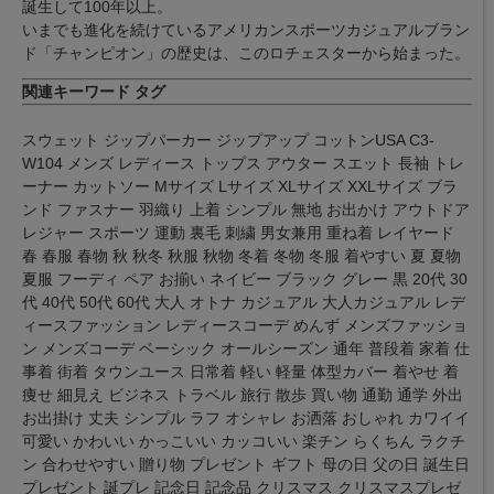
誕生して100年以上。
いまでも進化を続けているアメリカンスポーツカジュアルブラン
ド「チャンピオン」の歴史は、このロチェスターから始まった。
関連キーワード タグ
スウェット ジップパーカー ジップアップ コットンUSA C3-
W104 メンズ レディース トップス アウター スエット 長袖 トレ
ーナー カットソー Mサイズ Lサイズ XLサイズ XXLサイズ ブラ
ンド ファスナー 羽織り 上着 シンプル 無地 お出かけ アウトドア
レジャー スポーツ 運動 裏毛 刺繍 男女兼用 重ね着 レイヤード
春 春服 春物 秋 秋冬 秋服 秋物 冬着 冬物 冬服 着やすい 夏 夏物
夏服 フーディ ペア お揃い ネイビー ブラック グレー 黒 20代 30
代 40代 50代 60代 大人 オトナ カジュアル 大人カジュアル レデ
ィースファッション レディースコーデ めんず メンズファッショ
ン メンズコーデ ベーシック オールシーズン 通年 普段着 家着 仕
事着 街着 タウンユース 日常着 軽い 軽量 体型カバー 着やせ 着
痩せ 細見え ビジネス トラベル 旅行 散歩 買い物 通勤 通学 外出
お出掛け 丈夫 シンプル ラフ オシャレ お洒落 おしゃれ カワイイ
可愛い かわいい かっこいい カッコいい 楽チン らくちん ラクチ
ン 合わせやすい 贈り物 プレゼント ギフト 母の日 父の日 誕生日
プレゼント 誕プレ 記念日 記念品 クリスマス クリスマスプレゼ