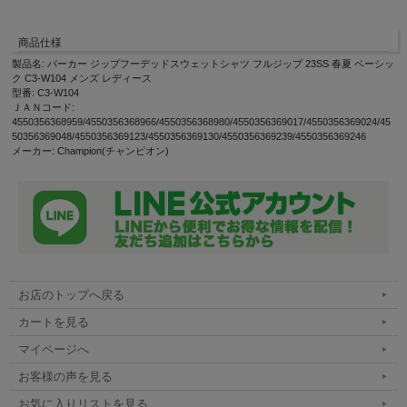
商品仕様
製品名: パーカー ジップフーデッドスウェットシャツ フルジップ 23SS 春夏 ベーシッ
ク C3-W104 メンズ レディース
型番: C3-W104
ＪＡＮコード:
4550356368959/4550356368966/4550356368980/4550356369017/4550356369024/45
50356369048/4550356369123/4550356369130/4550356369239/4550356369246
メーカー: Champion(チャンピオン)
お店のトップへ戻る
カートを見る
マイページへ
お客様の声を見る
お気に入りリストを見る