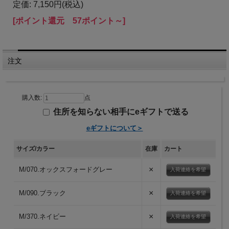
定価: 7,150円(税込)
[ポイント還元 57ポイント～]
注文
購入数:
点
住所を知らない相手にeギフトで送る
eギフトについて＞
サイズ/カラー
在庫
カート
×
M/070.オックスフォードグレー
入荷連絡を希望
×
M/090.ブラック
入荷連絡を希望
×
M/370.ネイビー
入荷連絡を希望