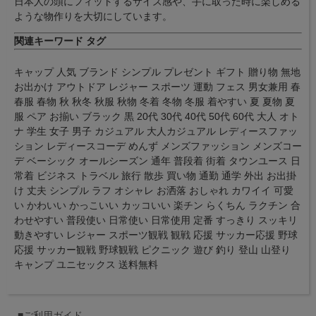
日本人の頭にフィットするサイズ感や、手に取った時に楽しめる
ような物作りを大切にしています。
関連キーワード タグ
キャップ 人気 ブランド シンプル プレゼント ギフト 贈り物 無地
お出かけ アウトドア レジャー スポーツ 運動 フェス 男女兼用 春
春服 春物 秋 秋冬 秋服 秋物 冬着 冬物 冬服 着やすい 夏 夏物 夏
服 ペア お揃い ブラック 黒 20代 30代 40代 50代 60代 大人 オト
ナ 学生 女子 男子 カジュアル 大人カジュアル レディースファッ
ション レディースコーデ めんず メンズファッション メンズコー
デ ベーシック オールシーズン 通年 普段着 街着 タウンユース 日
常着 ビジネス トラベル 旅行 散歩 買い物 通勤 通学 外出 お出掛
け 丈夫 シンプル ラフ オシャレ お洒落 おしゃれ カワイイ 可愛
い かわいい かっこいい カッコいい 楽チン らくちん ラクチン 合
わせやすい 普段使い 日常使い 日常使用 定番 すっきり スッキリ
動きやすい レジャー スポーツ観戦 観戦 応援 サッカー応援 野球
応援 サッカー観戦 野球観戦 ピクニック 遊び 釣り 登山 山登り
キャンプ ユニセックス 送料無料
■ご利用ガイド