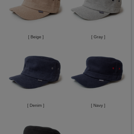
[ Beige ]
[ Gray ]
[ Denim ]
[ Navy ]