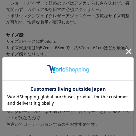
・ショートバイザー：短めのツバはアメカジらしさを失わず、男
女問わず、カジュアルな日常の必須アクセサリー。
・ポリウレタンフェイクレザーアジャスター：広範なサイズ調整
が可能で、快適な着用が実現します。
サイズ感:
サイズのベースは約59cm。
サイズ実測値は約57cm～63cmで、約57cm～61cmほどが最適な
サイズ感となります。
このキャップはシンプルながらも個性的で、ファッショナブルな
スタイルを求める方に最適です。
様々なアウトフィットに合わせやすく、アクセントとして華やか
さを追求できます。
さらに、PUレザーアジャスターにより、幅広いサイズ調整が可
能なため、どんな頭の形にも調整しやすいです。
特にグレーについては杢調カラーで、各カラーごとにアルファベ
ットが異なるので、
色違いでローテーションするのもおすすめです。