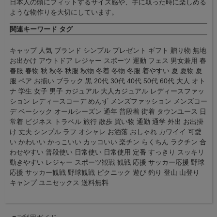
日本人の頭にフィットするサイズ感や、手に取った時に楽しめる
ような物作りを大切にしています。
関連キーワード タグ
キャップ 人気 ブランド シンプル プレゼント ギフト 贈り物 無地
お出かけ アウトドア レジャー スポーツ 運動 フェス 男女兼用 春
春服 春物 秋 秋冬 秋服 秋物 冬着 冬物 冬服 着やすい 夏 夏物 夏
服 ペア お揃い ブラック 黒 20代 30代 40代 50代 60代 大人 オト
ナ 学生 女子 男子 カジュアル 大人カジュアル レディースファッ
ション レディースコーデ めんず メンズファッション メンズコー
デ ベーシック オールシーズン 通年 普段着 街着 タウンユース 日
常着 ビジネス トラベル 旅行 散歩 買い物 通勤 通学 外出 お出掛
け 丈夫 シンプル ラフ オシャレ お洒落 おしゃれ カワイイ 可愛
い かわいい かっこいい カッコいい 楽チン らくちん ラクチン 合
わせやすい 普段使い 日常使い 日常使用 定番 すっきり スッキリ
動きやすい レジャー スポーツ観戦 観戦 応援 サッカー応援 野球
応援 サッカー観戦 野球観戦 ピクニック 遊び 釣り 登山 山登り
キャンプ ユニセックス 送料無料