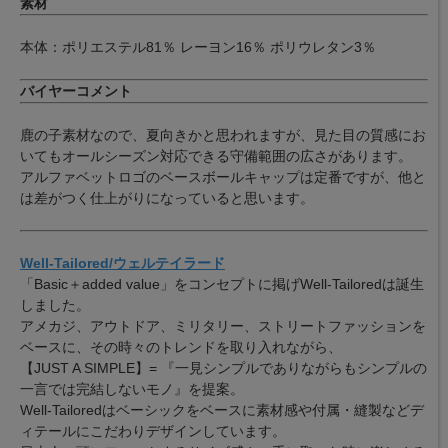
素材
本体：ポリエステル81％ レーヨン16％ ポリウレタン3％
バイヤーコメント
鹿の子素材なので、夏向きかと思われますが、見た目の質感にお
いてもオールシーズン対応できる守備範囲の広さがあります。
アルファベットロゴのベースボールキャップは定番ですが、他と
は差がつく仕上がりになっていると思います。
Well-Tailored/ウェルテイラード
「Basic＋added value」をコンセプトに掲げWell-Tailoredは誕生
しました。
アメカジ、アウトドア、ミリタリー、ストリートファッションを
ベースに、その時々のトレンドを取り入れながら、
【JUST A SIMPLE】= 『一見シンプルでありながらもシンプルの
一言では完結しないモノ』を提案。
Well-Tailoredはベーシックをベースに素材感や付属・縫製などデ
ィテールにこだわりデザインしています。