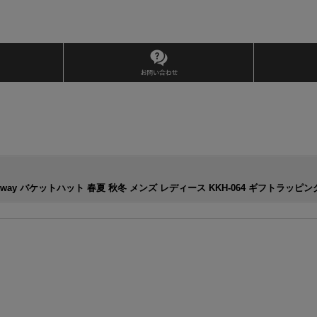
 2way バケットハット 春夏 秋冬 メンズ レディース KKH-064 ギフトラッピ