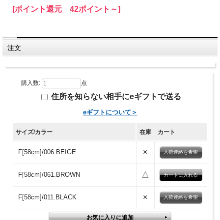
[ポイント還元 42ポイント～]
注文
購入数:
点
住所を知らない相手にeギフトで送る
eギフトについて＞
サイズ/カラー
在庫
カート
×
F[58cm]/006.BEIGE
入荷連絡を希望
△
F[58cm]/061.BROWN
×
F[58cm]/011.BLACK
入荷連絡を希望