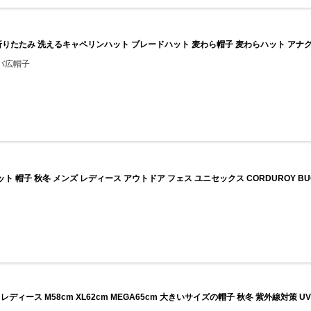
 折りたたみ 洗えるキャペリンハット ブレードハット 麦わら帽子 麦わらハット アナグラ
バ広帽子
ハット 帽子 秋冬 メンズ レディース アウトドア フェス ユニセックス CORDUROY BU
ィース M58cm XL62cm MEGA65cm 大きいサイズの帽子 秋冬 紫外線対策 