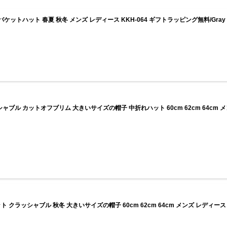
y バケットハット 春夏 秋冬 メンズ レディース KKH-064 ギフトラッピング無料/Gray
シャブル カットオフブリム 大きいサイズの帽子 中折れハット 60cm 62cm 64cm
 クラッシャブル 秋冬 大きいサイズの帽子 60cm 62cm 64cm メンズ レディ