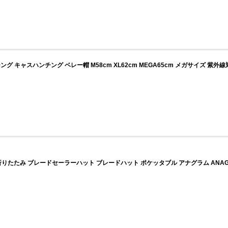
 キャスハンチング ベレー帽 M58cm XL62cm MEGA65cm メガサイズ 紫外
 折りたたみ ブレードセーラーハット ブレードハット ポケッタブル アナグラム ANAGR