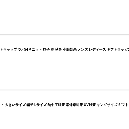
トキャップ ツバ付きニット 帽子 春 秋冬 小顔効果 メンズ レディース ギフトラッ
ット 大きいサイズ 帽子 Lサイズ 熱中症対策 紫外線対策 UV対策 キングサイズ ギフ