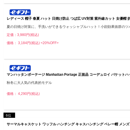
レディース 帽子 春夏 ハット 日焼け防止 つば広 UV対策 紫外線カット 女優帽
夏の日焼け対策に、手洗いができるウォッシャブルハット！小顔効果抜群のツ
定価：3,980円(税込)
価格： 3,184円(税込)
<20%OFF>
マンハッタンポーテージ Manhattan Portage 正規品 コーデュロイ バケット
秋冬に大人気の代表的モデル
価格： 4,290円(税込)
6位
サーマルキャスケット ワッフル ハンチング キャスハンチング ベレー帽 メンズ レデ