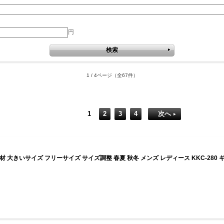
円
1 / 4ページ
（全67件）
1
2
3
4
次へ
子素材 大きいサイズ フリーサイズ サイズ調整 春夏 秋冬 メンズ レディース KKC-280 