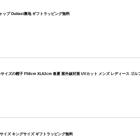
ャップ Outlast裏地 ギフトラッピング無料
ズの帽子 F58cm XL62cm 春夏 紫外線対策 UVカット メンズ レディース ゴル
XLサイズ キングサイズ ギフトラッピング無料